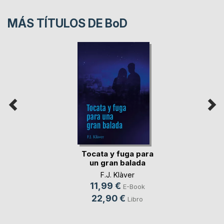
MÁS TÍTULOS DE
BoD
Tocata y fuga para
un gran balada
F.J. Klàver
11,99 €
E-Book
22,90 €
Libro