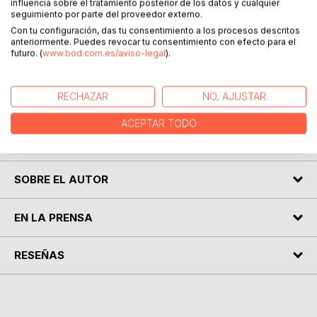
influencia sobre el tratamiento posterior de los datos y cualquier
seguimiento por parte del proveedor externo.
Con tu configuración, das tu consentimiento a los procesos descritos
Emma, Iván y Max estos tres amigos de la infancia se ven
anteriormente. Puedes revocar tu consentimiento con efecto para el
envueltos por casualidad, en una serie de casos al
futuro. (
www.bod.com.es/aviso-legal
).
descubrir una agencia secreta, la cual los ve bastante
capacitados para que formen parte de su equipo. A raíz de
este descubrimiento los tres amigos deben de asumir
RECHAZAR
NO, AJUSTAR
viajes y enfrentamientos a la vez de seguir con su vida
normal. ¿Lograran sus objetivos?¿Se verán envueltos en
ACEPTAR TODO
alguna trama amorosa?.
SOBRE EL AUTOR
EN LA PRENSA
RESEÑAS