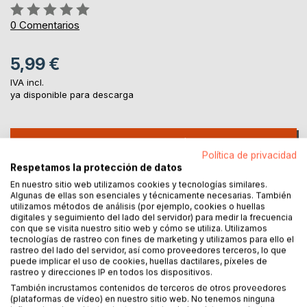
Rating:
0%
0
Comentarios
5,99 €
IVA incl.
ya disponible para descarga
AL CARRITO
Política de privacidad
Respetamos la protección de datos
Añadir a lista de deseo
En nuestro sitio web utilizamos cookies y tecnologías similares.
Algunas de ellas son esenciales y técnicamente necesarias. También
Haz una reseña
utilizamos métodos de análisis (por ejemplo, cookies o huellas
digitales y seguimiento del lado del servidor) para medir la frecuencia
con que se visita nuestro sitio web y cómo se utiliza. Utilizamos
tecnologías de rastreo con fines de marketing y utilizamos para ello el
rastreo del lado del servidor, así como proveedores terceros, lo que
puede implicar el uso de cookies, huellas dactilares, píxeles de
rastreo y direcciones IP en todos los dispositivos.
También incrustamos contenidos de terceros de otros proveedores
(plataformas de vídeo) en nuestro sitio web. No tenemos ninguna
DESCRIPCIÓN