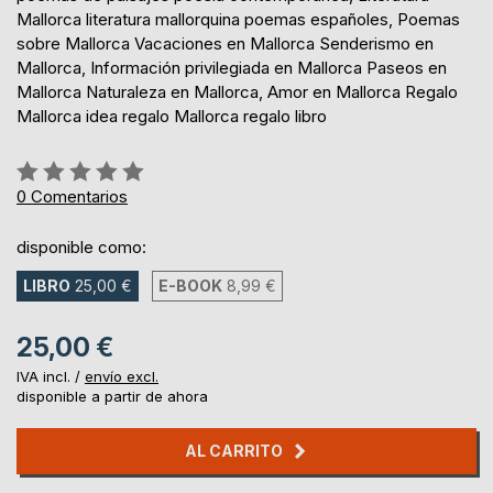
Mallorca literatura mallorquina poemas españoles, Poemas
sobre Mallorca Vacaciones en Mallorca Senderismo en
Mallorca, Información privilegiada en Mallorca Paseos en
Mallorca Naturaleza en Mallorca, Amor en Mallorca Regalo
Mallorca idea regalo Mallorca regalo libro
Rating:
0%
0
Comentarios
disponible como:
LIBRO
25,00 €
E-BOOK
8,99 €
25,00 €
IVA incl. /
envío excl.
disponible a partir de ahora
AL CARRITO