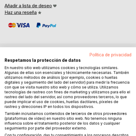
Añadir a lista de deseo
Haz una reseña
Política de privacidad
DESCRIPCIÓN
Respetamos la protección de datos
En nuestro sitio web utilizamos cookies y tecnologías similares.
Algunas de ellas son esenciales y técnicamente necesarias. También
En la Tramuntana
utilizamos métodos de análisis (por ejemplo, cookies o huellas
Poemas de amor y paisajes poéticos que nos llevan a la
digitales y seguimiento del lado del servidor) para medir la frecuencia
con que se visita nuestro sitio web y cómo se utiliza. Utilizamos
isla de ensueño de Mallorca. Déjese encantar por textos
tecnologías de rastreo con fines de marketing y utilizamos para ello el
únicos sobre días de verano sofocantes junto al mar,
rastreo del lado del servidor, así como proveedores terceros, lo que
caminatas por la impresionante Serra de Tramuntana,
puede implicar el uso de cookies, huellas dactilares, píxeles de
rastreo y direcciones IP en todos los dispositivos.
excursiones a pintorescos pueblos como Sóller, Deià y
También incrustamos contenidos de terceros de otros proveedores
Valldemossa y románticos paseos por la salvaje costa
(plataformas de vídeo) en nuestro sitio web. No tenemos ninguna
mallorquina.
influencia sobre el tratamiento posterior de los datos y cualquier
Sumérjase y disfrute del dulce aroma de los limoneros e
seguimiento por parte del proveedor externo.
higueras, los fuertes colores de las buganvillas y el canto
Con tu configuración, das tu consentimiento a los procesos descritos