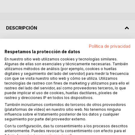
DESCRIPCIÓN
Este libro nace del corazón del canal de YouTube El Rincón
Política de privacidad
del TES, donde compartimos experiencias reales desde
Respetamos la protección de datos
dentro de una ambulancia de Soporte Vital Básico. No son
En nuestro sitio web utilizamos cookies y tecnologías similares.
historias inventadas ni teorías de manual, son vivencias que
Algunas de ellas son esenciales y técnicamente necesarias. También
utilizamos métodos de análisis (por ejemplo, cookies o huellas
nos han marcado como Técnicos en Emergencias
digitales y seguimiento del lado del servidor) para medir la frecuencia
Sanitarias.
con que se visita nuestro sitio web y cómo se utiliza. Utilizamos
Aquí encontrarás casos clínicos narrados en primera
tecnologías de rastreo con fines de marketing y utilizamos para ello el
rastreo del lado del servidor, así como proveedores terceros, lo que
persona, con toda la tensión, incertidumbre y humanidad
puede implicar el uso de cookies, huellas dactilares, píxeles de
que supone enfrentarse a situaciones límite sin un médico
rastreo y direcciones IP en todos los dispositivos.
al lado, con recursos limitados y decisiones que no pueden
También incrustamos contenidos de terceros de otros proveedores
esperar. Son episodios reales donde lo importante no es
(plataformas de vídeo) en nuestro sitio web. No tenemos ninguna
solo lo que se hizo, sino cómo se pensó, cómo se valoró al
influencia sobre el tratamiento posterior de los datos y cualquier
seguimiento por parte del proveedor externo.
paciente, cómo se comunicó con el equipo médico y
Con tu configuración, das tu consentimiento a los procesos descritos
cómo se resolvió cada caso desde la mirada de quienes
anteriormente. Puedes revocar tu consentimiento con efecto para el
estamos en primera línea.