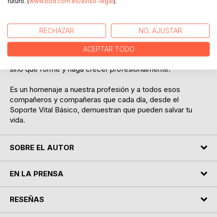
futuro. (
www.bod.com.es/aviso-legal
).
Este libro no enseña protocolos, enseña a pensar. A
interpretar signos sutiles, a escuchar a los pacientes más
RECHAZAR
NO, AJUSTAR
allá de los números y a confiar en tu criterio como TES.
Cada capítulo viene acompañado de una reflexión final y
ACEPTAR TODO
enseñanzas clave, para que cada historia no solo impacte,
sino que forme y haga crecer profesionalmente.
Es un homenaje a nuestra profesión y a todos esos
compañeros y compañeras que cada día, desde el
Soporte Vital Básico, demuestran que pueden salvar tu
vida.
SOBRE EL AUTOR
EN LA PRENSA
RESEÑAS