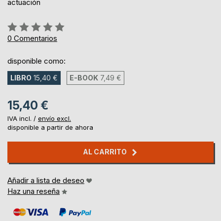
actuación
Rating:
0%
0
Comentarios
disponible como:
LIBRO
15,40 €
E-BOOK
7,49 €
15,40 €
IVA incl. /
envío excl.
disponible a partir de ahora
AL CARRITO
Añadir a lista de deseo
Haz una reseña