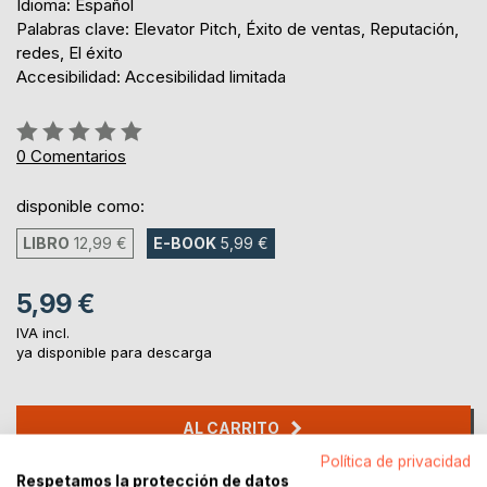
Idioma: Español
Palabras clave: Elevator Pitch, Éxito de ventas, Reputación,
redes, El éxito
Accesibilidad: Accesibilidad limitada
Rating:
0%
0
Comentarios
disponible como:
LIBRO
12,99 €
E-BOOK
5,99 €
5,99 €
IVA incl.
ya disponible para descarga
AL CARRITO
Política de privacidad
Respetamos la protección de datos