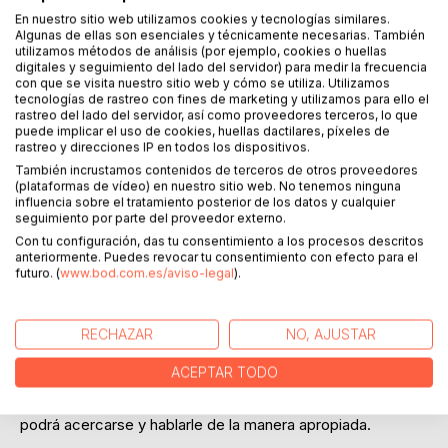
Añadir a lista de deseo
En nuestro sitio web utilizamos cookies y tecnologías similares.
Haz una reseña
Algunas de ellas son esenciales y técnicamente necesarias. También
utilizamos métodos de análisis (por ejemplo, cookies o huellas
digitales y seguimiento del lado del servidor) para medir la frecuencia
con que se visita nuestro sitio web y cómo se utiliza. Utilizamos
tecnologías de rastreo con fines de marketing y utilizamos para ello el
rastreo del lado del servidor, así como proveedores terceros, lo que
puede implicar el uso de cookies, huellas dactilares, píxeles de
rastreo y direcciones IP en todos los dispositivos.
También incrustamos contenidos de terceros de otros proveedores
DESCRIPCIÓN
(plataformas de vídeo) en nuestro sitio web. No tenemos ninguna
influencia sobre el tratamiento posterior de los datos y cualquier
seguimiento por parte del proveedor externo.
Dependiendo de su objetivo, tendrá más de un cliente o
Con tu configuración, das tu consentimiento a los procesos descritos
grupo, y quizá, incluso multiples grupo dentro de un grupo.
anteriormente. Puedes revocar tu consentimiento con efecto para el
futuro. (
www.bod.com.es/aviso-legal
).
Por ejemplo, es posible que desee ganar como clientes a
los distribuidores casuales de cuarenta años, y a la vez a
aquellos con cargos más altos.
RECHAZAR
NO, AJUSTAR
Su tarea ahora deberá ser aprender a definir cada objetivo
ACEPTAR TODO
y cada audiencia a la que quiera presentarle su EP2. Su
propio EP2. Dependiendo de con quien se encuentre,
podrá acercarse y hablarle de la manera apropiada.