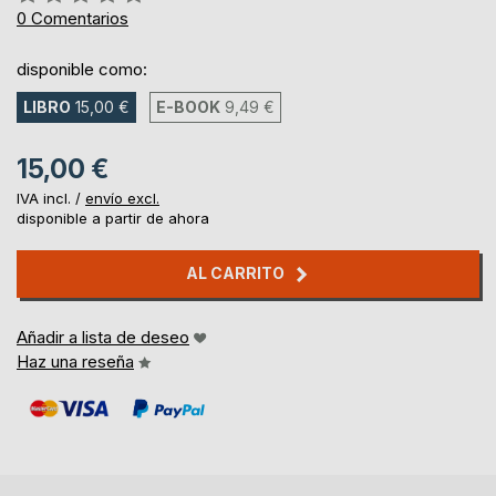
0%
0
Comentarios
disponible como:
LIBRO
15,00 €
E-BOOK
9,49 €
15,00 €
IVA incl. /
envío excl.
disponible a partir de ahora
AL CARRITO
Añadir a lista de deseo
Haz una reseña