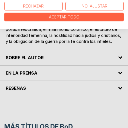
rezos, tributos, ayunos, peregrinaciones, circuncisiones,
RECHAZAR
NO, AJUSTAR
múltiples prohibiciones y prescripciones alimentarias e
indumentarias, sacrificios animales y humanos. Y la tercera
ACEPTAR TODO
parte profundiza en las normas prácticas que rigen la
política teocrática, el matrimonio coránico, el estatuto de
inferioridad femenina, la hostilidad hacia judíos y cristianos,
y la obligación de la guerra por la fe contra los infieles.
SOBRE EL AUTOR
EN LA PRENSA
RESEÑAS
MÁS TÍTULOS DE
BoD