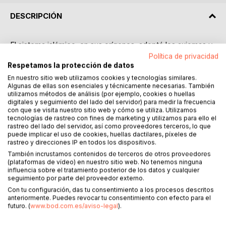
DESCRIPCIÓN
El sistema islámico, en sus orígenes, adoptó los axiomas y
numerosos temas del judaísmo, con sus escrituras y su
Política de privacidad
lenguaje religioso. Y luego, tras su ruptura con el judaísmo,
Respetamos la protección de datos
los reorganizó para autonomizarse. En este libro, la
En nuestro sitio web utilizamos cookies y tecnologías similares.
Algunas de ellas son esenciales y técnicamente necesarias. También
investigación se centra sobre todo en textos, y analiza
utilizamos métodos de análisis (por ejemplo, cookies o huellas
cuestiones históricas, antropológicas, filosóficas y
digitales y seguimiento del lado del servidor) para medir la frecuencia
teológicas, típicas del islamismo como sistema. El respeto
con que se visita nuestro sitio web y cómo se utiliza. Utilizamos
a las personas no puede implicar que se desista del
tecnologías de rastreo con fines de marketing y utilizamos para ello el
rastreo del lado del servidor, así como proveedores terceros, lo que
examen crítico de cualquier sistema de ideas. No sería
puede implicar el uso de cookies, huellas dactilares, píxeles de
responsable intelectualmente callar lo que la realidad exige
rastreo y direcciones IP en todos los dispositivos.
que se diga, ni tergiversar los significados mediante una
También incrustamos contenidos de terceros de otros proveedores
hermenéutica más pendiente de los intereses que de la
(plataformas de vídeo) en nuestro sitio web. No tenemos ninguna
influencia sobre el tratamiento posterior de los datos y cualquier
verdad.
seguimiento por parte del proveedor externo.
Estas páginas desarrollan un examen histórico-crítico de
Con tu configuración, das tu consentimiento a los procesos descritos
los componentes míticos, rituales y éticos del sistema
anteriormente. Puedes revocar tu consentimiento con efecto para el
islámico. La primera parte estudia, en el Corán, las figuras
futuro. (
www.bod.com.es/aviso-legal
).
de Dios, Abrahán, Moisés, María y Jesús. La segunda parte
expone la trama de los ritos islámicos: profesión de fe,