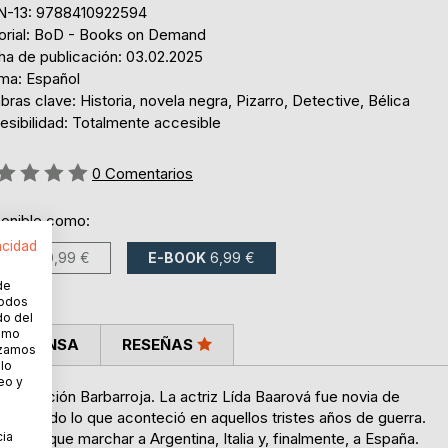
N-13: 9788410922594
torial: BoD - Books on Demand
ha de publicación: 03.02.2025
oma: Español
bras clave: Historia, novela negra, Pizarro, Detective, Bélica
esibilidad: Totalmente accesible
ng:
0
Comentarios
ponible como:
acidad
LIBRO
10,99 €
E-BOOK
6,99 €
de
todos
do del
cómo
LA PRENSA
RESEÑAS
lizamos
 lo
eo y
 Operación Barbarroja. La actriz Lída Baarová fue novia de
r de todo lo que aconteció en aquellos tristes años de guerra.
cia
 tuvo que marchar a Argentina, Italia y, finalmente, a España.