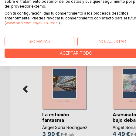
sobre el tratamiento posterior de los datos y cualquier seguimiento por p
Madrid, por aquellas fechas, era una de las plaza
del proveedor externo.
Con tu configuración, das tu consentimiento a los procesos descritos
anteriormente. Puedes revocar tu consentimiento con efecto para el futur
(
www.bod.com.es/aviso-legal
).
MÁS TÍTULOS DE
BoD
RECHAZAR
NO, AJUSTAR
ACEPTAR TODO
La estación
Asesinato
fantasma
bajo deba
Ángel Soria Rodríguez
Ángel Sori
tes
3,99 €
4,49 €
E-Book
E-