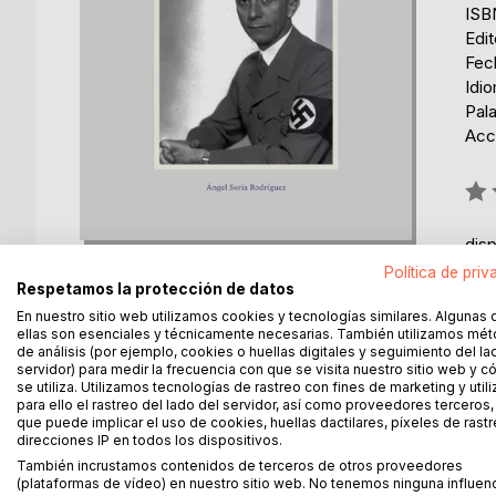
ISB
Edi
Fec
Idi
Pala
Acc
Rati
0%
dis
Política de priv
Respetamos la protección de datos
En nuestro sitio web utilizamos cookies y tecnologías similares. Algunas 
ellas son esenciales y técnicamente necesarias. También utilizamos mé
de análisis (por ejemplo, cookies o huellas digitales y seguimiento del la
servidor) para medir la frecuencia con que se visita nuestro sitio web y 
DESCRIPCIÓN
SOBRE EL AUTOR
EN 
se utiliza. Utilizamos tecnologías de rastreo con fines de marketing y uti
para ello el rastreo del lado del servidor, así como proveedores terceros,
que puede implicar el uso de cookies, huellas dactilares, píxeles de rastr
La invasión alemana de la Unión Soviética se llamó
direcciones IP en todos los dispositivos.
Joseph Goebbels y fue uno de los testigos directo
También incrustamos contenidos de terceros de otros proveedores
(plataformas de vídeo) en nuestro sitio web. No tenemos ninguna influen
Tras la derrota alemana huyó a su país desde el que