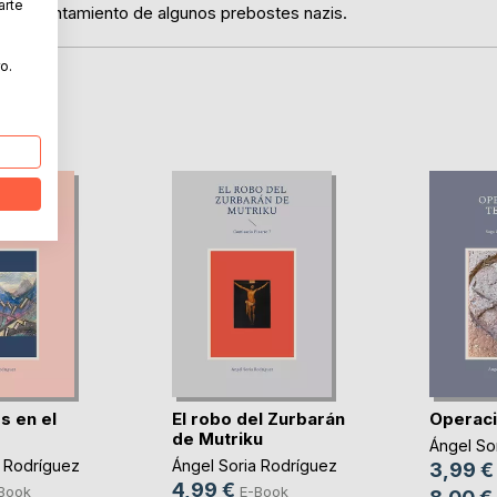
arte
s de asentamiento de algunos prebostes nazis.
o.
s en el
El robo del Zurbarán
Operaci
de Mutriku
Ángel So
a Rodríguez
Ángel Soria Rodríguez
3,99 €
4,99 €
Book
E-Book