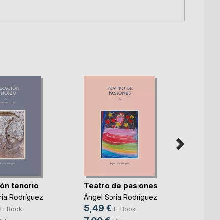
El cri
ón tenorio
Teatro de pasiones
influ
ria Rodríguez
Ángel Soria Rodríguez
Angel 
5,49 €
5,99
E-Book
E-Book