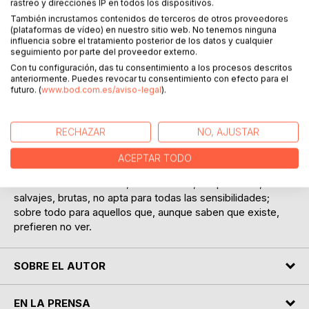
rastreo y direcciones IP en todos los dispositivos.
También incrustamos contenidos de terceros de otros proveedores
(plataformas de vídeo) en nuestro sitio web. No tenemos ninguna
influencia sobre el tratamiento posterior de los datos y cualquier
seguimiento por parte del proveedor externo.
DESCRIPCIÓN
Con tu configuración, das tu consentimiento a los procesos descritos
anteriormente. Puedes revocar tu consentimiento con efecto para el
futuro. (
www.bod.com.es/aviso-legal
).
Este libro contiene 26 narraciones entre microrrelatos,
relatos, y cuentos. El mundo del revés es como el lado
oscuro de la Luna, imposible de negar aunque escabroso
RECHAZAR
NO, AJUSTAR
de ver. Es, quizá, lo que llamamos lado oscuro, desde
donde a veces es imposible salir o, más inquietante aún,
ACEPTAR TODO
ese mundo sin el cual éste no tendría sentido.
Son narraciones breves, descarnadas, despiadadas,
salvajes, brutas, no apta para todas las sensibilidades;
sobre todo para aquellos que, aunque saben que existe,
prefieren no ver.
SOBRE EL AUTOR
EN LA PRENSA