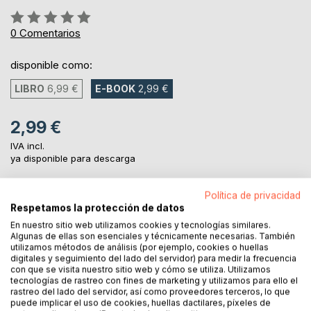
Rating:
0%
0
Comentarios
disponible como:
LIBRO
6,99 €
E-BOOK
2,99 €
2,99 €
IVA incl.
ya disponible para descarga
Política de privacidad
AL CARRITO
Respetamos la protección de datos
En nuestro sitio web utilizamos cookies y tecnologías similares.
Algunas de ellas son esenciales y técnicamente necesarias. También
Añadir a lista de deseo
utilizamos métodos de análisis (por ejemplo, cookies o huellas
digitales y seguimiento del lado del servidor) para medir la frecuencia
Haz una reseña
con que se visita nuestro sitio web y cómo se utiliza. Utilizamos
tecnologías de rastreo con fines de marketing y utilizamos para ello el
rastreo del lado del servidor, así como proveedores terceros, lo que
puede implicar el uso de cookies, huellas dactilares, píxeles de