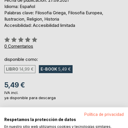
Fecha de publicación: 27.09.2021
Idioma: Español
Palabras clave: Filosofia Griega, Filosofia Europea,
Ilustracion, Religion, Historia
Accesibilidad: Accesibilidad limitada
Rating:
0%
0
Comentarios
disponible como:
LIBRO
14,99 €
E-BOOK
5,49 €
5,49 €
IVA incl.
ya disponible para descarga
Política de privacidad
AL CARRITO
Respetamos la protección de datos
En nuestro sitio web utilizamos cookies y tecnologías similares.