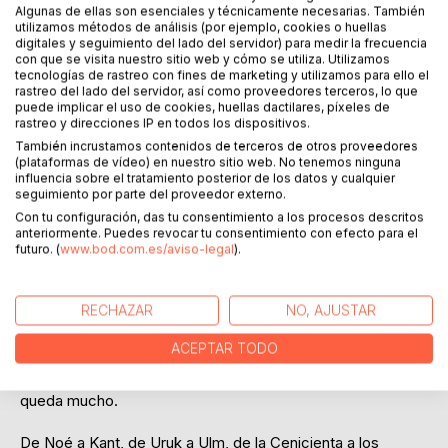
Algunas de ellas son esenciales y técnicamente necesarias. También
Añadir a lista de deseo
utilizamos métodos de análisis (por ejemplo, cookies o huellas
Haz una reseña
digitales y seguimiento del lado del servidor) para medir la frecuencia
con que se visita nuestro sitio web y cómo se utiliza. Utilizamos
tecnologías de rastreo con fines de marketing y utilizamos para ello el
rastreo del lado del servidor, así como proveedores terceros, lo que
puede implicar el uso de cookies, huellas dactilares, píxeles de
rastreo y direcciones IP en todos los dispositivos.
También incrustamos contenidos de terceros de otros proveedores
(plataformas de vídeo) en nuestro sitio web. No tenemos ninguna
influencia sobre el tratamiento posterior de los datos y cualquier
seguimiento por parte del proveedor externo.
DESCRIPCIÓN
Con tu configuración, das tu consentimiento a los procesos descritos
anteriormente. Puedes revocar tu consentimiento con efecto para el
futuro. (
www.bod.com.es/aviso-legal
).
Un viaje humorístico a través de la historia de la Ilustración
y de cuatro milenios de ideas, salpicado con una buena
dosis de ironía y una pizca de sexo.
RECHAZAR
NO, AJUSTAR
Ya sea filosofía, historia o religión, cada campo tiene sus
ACEPTAR TODO
propias creencias. Si se les cuestiona, se llevan algunas
sorpresas. Aparte de las historias divertidas, a menudo no
queda mucho.
De Noé a Kant, de Uruk a Ulm, de la Cenicienta a los