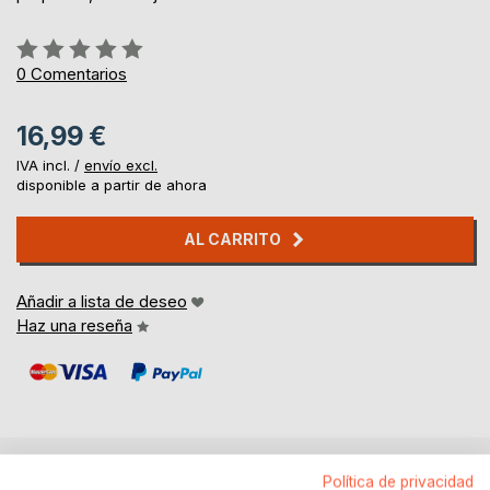
Rating:
0%
0
Comentarios
16,99 €
IVA incl. /
envío excl.
disponible a partir de ahora
AL CARRITO
Añadir a lista de deseo
Haz una reseña
Política de privacidad