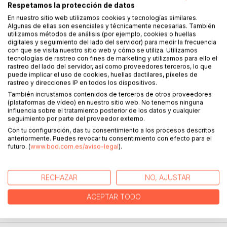
DESCRIPCIÓN
Respetamos la protección de datos
En nuestro sitio web utilizamos cookies y tecnologías similares.
Algunas de ellas son esenciales y técnicamente necesarias. También
El Propósito ofrece un recorrido por la historia occidental
utilizamos métodos de análisis (por ejemplo, cookies o huellas
de la humanidad, desde la antigua Grecia hasta la era
digitales y seguimiento del lado del servidor) para medir la frecuencia
con que se visita nuestro sitio web y cómo se utiliza. Utilizamos
moderna, en este recorrido se cuestionan los patrones
tecnologías de rastreo con fines de marketing y utilizamos para ello el
sociales y de poder de las sociedades capitalistas, así
rastreo del lado del servidor, así como proveedores terceros, lo que
como sus consecuencias sobre la política, el arte, la
puede implicar el uso de cookies, huellas dactilares, píxeles de
rastreo y direcciones IP en todos los dispositivos.
cultura y la ciencia. En esta incursión, el autor convoca
voces de periodistas, líderes sociales, espirituales y
También incrustamos contenidos de terceros de otros proveedores
(plataformas de vídeo) en nuestro sitio web. No tenemos ninguna
también figuras religiosas, las cuales, en conjunto con la
influencia sobre el tratamiento posterior de los datos y cualquier
suya, elaboran con su discurso los andamios de una ética
seguimiento por parte del proveedor externo.
basada en una democracia del conocimiento científico y
Con tu configuración, das tu consentimiento a los procesos descritos
además añaden una espiritualidad cimentada en la unidad y
anteriormente. Puedes revocar tu consentimiento con efecto para el
futuro. (
www.bod.com.es/aviso-legal
).
la humildad. En esta obra, Robert Bayon invita al lector a
pensar por sí mismo y a nutrir su intelecto para, justamente,
no aceptar a la primera cualquier información recibida, y así
RECHAZAR
NO, AJUSTAR
aportar dirección al rumbo del mundo.
ACEPTAR TODO
SOBRE EL AUTOR