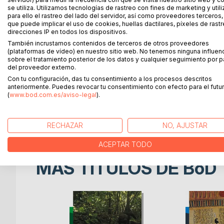
A María San Blas le encarga su periódico un artícu
se utiliza. Utilizamos tecnologías de rastreo con fines de marketing y uti
Documentándose sobre el tema en la abadía de Mo
para ello el rastreo del lado del servidor, así como proveedores terceros,
que puede implicar el uso de cookies, huellas dactilares, píxeles de rastr
enigma.
direcciones IP en todos los dispositivos.
Después de reunirse con sus amigos, comienzan a
También incrustamos contenidos de terceros de otros proveedores
esconden un tesoro que permanece oculto desde l
(plataformas de vídeo) en nuestro sitio web. No tenemos ninguna influen
templarios.
sobre el tratamiento posterior de los datos y cualquier seguimiento por p
Al mismo tiempo, el último descendiente de un an
del proveedor externo.
existencia de la investigación y pretende también
Con tu configuración, das tu consentimiento a los procesos descritos
anteriormente. Puedes revocar tu consentimiento con efecto para el futur
debe poseer el tesoro como último representante de
(
www.bod.com.es/aviso-legal
).
ponga en peligro a nuestros jóvenes investigadore
¿Quién llegará antes a descubrir la reliquia perdi
¿Será esta la última aventura de Indy, el gato dete
RECHAZAR
NO, AJUSTAR
ACEPTAR TODO
MÁS TÍTULOS DE
BoD