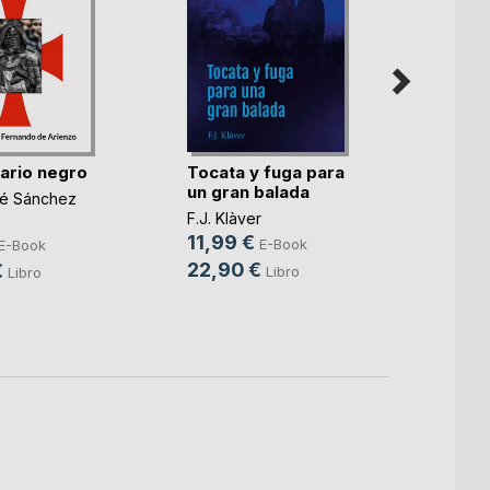
lario negro
Tocata y fuga para
un gran balada
Todo 
sé Sánchez
dentr
F.J. Klàver
11,99 €
Espere
E-Book
E-Book
4,49
22,90 €
€
Libro
Libro
12,0