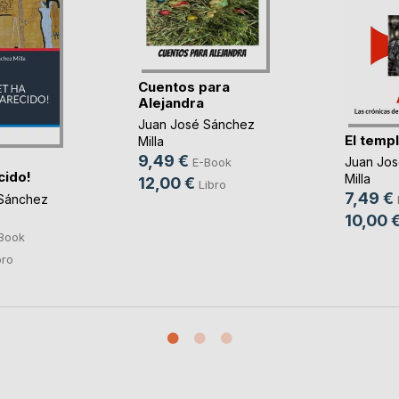
Cuentos para
Alejandra
Juan José Sánchez
El temp
Milla
9,49 €
Juan Jo
E-Book
cido!
Milla
12,00 €
Libro
7,49 €
Sánchez
10,00 
Book
bro