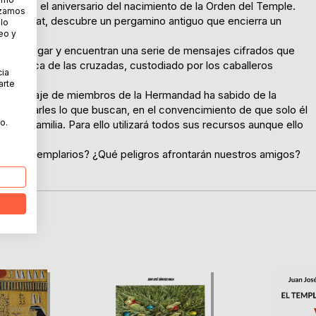
lo sobre el aniversario del nacimiento de la Orden del Temple.
lizamos
ntserrat, descubre un pergamino antiguo que encierra un
 lo
eo y
 investigar y encuentran una serie de mensajes cifrados que
a época de las cruzadas, custodiado por los caballeros
cia
arte
tiguo linaje de miembros de la Hermandad ha sabido de la
 arrebatarles lo que buscan, en el convencimiento de que solo él
o.
 su familia. Para ello utilizará todos sus recursos aunque ello
s.
da de los templarios? ¿Qué peligros afrontarán nuestros amigos?
ctive?