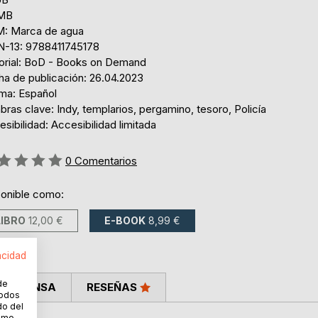
 MB
: Marca de agua
N-13: 9788411745178
torial: BoD - Books on Demand
ha de publicación: 26.04.2023
oma: Español
bras clave: Indy, templarios, pergamino, tesoro, Policía
sibilidad: Accesibilidad limitada
ng:
0
Comentarios
ponible como:
LIBRO
12,00 €
E-BOOK
8,99 €
acidad
de
LA PRENSA
RESEÑAS
todos
do del
cómo