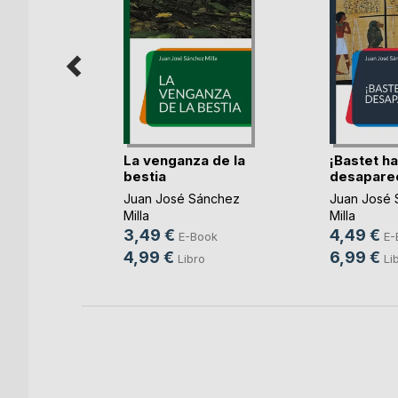
os
La venganza de la
¡Bastet ha
Molina
bestia
desapare
Juan José Sánchez
Juan José 
ook
Milla
Milla
ro
3,49 €
4,49 €
E-Book
E-
4,99 €
6,99 €
Libro
Li