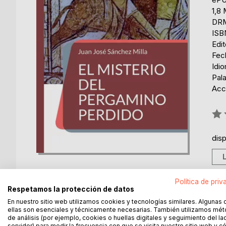
1,8
DRM
ISB
Edi
Fec
Idi
Pala
Acce
Rati
0%
dis
Política de priv
Respetamos la protección de datos
En nuestro sitio web utilizamos cookies y tecnologías similares. Algunas 
DESCRIPCIÓN
SOBRE EL AUTOR
EN 
ellas son esenciales y técnicamente necesarias. También utilizamos mé
de análisis (por ejemplo, cookies o huellas digitales y seguimiento del la
servidor) para medir la frecuencia con que se visita nuestro sitio web y 