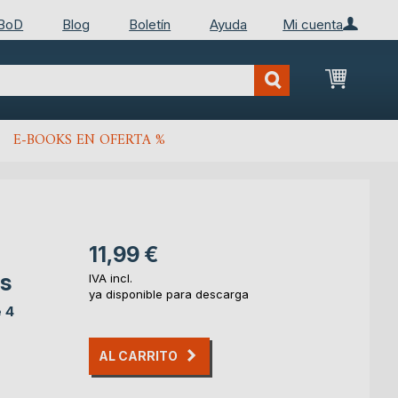
 BoD
Blog
Boletín
Ayuda
Mi cuenta
Mi cest
E-BOOKS EN OFERTA %
11,99 €
os
IVA incl.
ya disponible para descarga
e 4
AL CARRITO