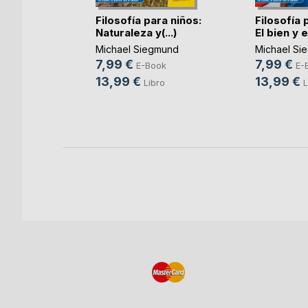
Filosofía para niños:
Filosofía 
Naturaleza y(...)
El bien y el
Michael Siegmund
Michael Si
e
7,99 €
7,99 €
E-Book
E-
x
13,99 €
13,99 €
Libro
L
ok
o