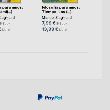
a para niños:
Filosofía para niños:
Filoso
ami(...)
Tiempo. Las (...)
Libert
Siegmund
Michael Siegmund
Michae
7,99 €
7,99
E-Book
E-Book
€
13,99 €
13,9
Libro
Libro