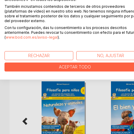
También incrustamos contenidos de terceros de otros proveedores
Los protagonistas de este cuento infantil son Will
(plataformas de vídeo) en nuestro sitio web. No tenemos ninguna influen
acompaña en un viaje mágico. Durante este viaje s
sobre el tratamiento posterior de los datos y cualquier seguimiento por p
con niños de 4 años en adelante. De este modo, e
del proveedor externo.
de las ideas de los niños.
Con tu configuración, das tu consentimiento a los procesos descritos
anteriormente. Puedes revocar tu consentimiento con efecto para el futur
(
www.bod.com.es/aviso-legal
).
Garantizamos mucha diversión y gran cantidad de p
RECHAZAR
NO, AJUSTAR
MÁS TÍTULOS DE
BoD
ACEPTAR TODO