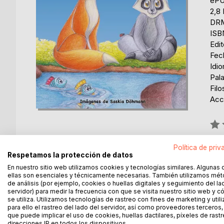
eP
2,8
DRM
ISB
Edi
Fech
Idi
Pala
Filo
Acce
Rati
0%
Política de priv
dis
Respetamos la protección de datos
En nuestro sitio web utilizamos cookies y tecnologías similares. Algunas 
ellas son esenciales y técnicamente necesarias. También utilizamos mé
de análisis (por ejemplo, cookies o huellas digitales y seguimiento del la
servidor) para medir la frecuencia con que se visita nuestro sitio web y 
se utiliza. Utilizamos tecnologías de rastreo con fines de marketing y uti
para ello el rastreo del lado del servidor, así como proveedores terceros,
DESCRIPCIÓN
SOBRE EL AUTOR
EN 
que puede implicar el uso de cookies, huellas dactilares, píxeles de rastr
direcciones IP en todos los dispositivos.