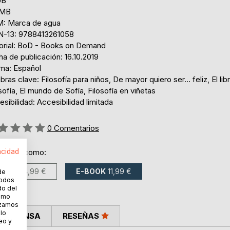
UB
 MB
: Marca de agua
N-13: 9788413261058
torial: BoD - Books on Demand
a de publicación: 16.10.2019
oma: Español
bras clave: Filosofía para niños, De mayor quiero ser... feliz, El lib
sofía, El mundo de Sofía, Filosofía en viñetas
sibilidad: Accesibilidad limitada
ng:
0
Comentarios
acidad
ponible como:
LIBRO
14,99 €
E-BOOK
11,99 €
de
todos
do del
cómo
lizamos
 lo
LA PRENSA
RESEÑAS
eo y