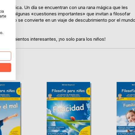
i y Federica. Un día se encuentran con una rana mágica que les
cia
urgen algunas «cuestiones importantes» que invitan a filosofar
arte
l cuento se convierte en un viaje de descubrimiento por el mund
o.
ensamientos interesantes, ¡no solo para los niños!