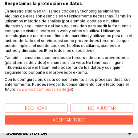
Respetamos la protección de datos
En nuestro sitio web utilizamos cookies y tecnologías similares.
Algunas de ellas son esenciales y técnicamente necesarias. También
DESCRIPCIÓN
utilizamos métodos de análisis (por ejemplo, cookies o huellas
digitales y seguimiento del lado del servidor) para medir la frecuencia
con que se visita nuestro sitio web y cómo se utiliza. Utilizamos
tecnologías de rastreo con fines de marketing y utilizamos para ello el
Este libro para el signo de Cáncer es un certero, moderno,
rastreo del lado del servidor, así como proveedores terceros, lo que
divertido y original libro de astrología práctica para que
puede implicar el uso de cookies, huellas dactilares, píxeles de
todos los Cáncer saquen el mayor provecho de la vida:
rastreo y direcciones IP en todos los dispositivos.
Amor, trabajo, sexo, amistad, amuletos... ¡Todo lo que
También incrustamos contenidos de terceros de otros proveedores
(plataformas de vídeo) en nuestro sitio web. No tenemos ninguna
necesitas para triunfar en todo!
influencia sobre el tratamiento posterior de los datos y cualquier
Nacer bajo el signo de Cáncer es lo mejor que te puede
seguimiento por parte del proveedor externo.
pasar en la vida y ahora gracias a estos consejos,
Con tu configuración, das tu consentimiento a los procesos descritos
amuletos, deseos mágicos y más, alcanzarás... ¡las
anteriormente. Puedes revocar tu consentimiento con efecto para el
estrellas!
futuro. (
www.bod.com.es/aviso-legal
).
Si estás buscando un regalo original para una amiga o
amigo nacido bajo el signo de Cáncer esta es un fantástica
RECHAZAR
NO, AJUSTAR
manera de sorprenderle! Y si eres tú el afortunado Cáncer,
este libro te ayudará a conseguir todo lo que quieres.
ACEPTAR TODO
SOBRE EL AUTOR