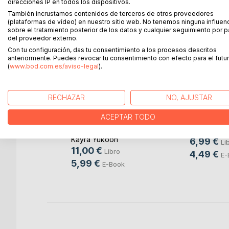
direcciones IP en todos los dispositivos.
Te expondré doce temas seleccionados con los qu
También incrustamos contenidos de terceros de otros proveedores
confrontar tu forma de pensar y percibir la vida.
(plataformas de vídeo) en nuestro sitio web. No tenemos ninguna influen
sobre el tratamiento posterior de los datos y cualquier seguimiento por p
del proveedor externo.
Con tu configuración, das tu consentimiento a los procesos descritos
anteriormente. Puedes revocar tu consentimiento con efecto para el futur
MÁS TÍTULOS DE
BoD
(
www.bod.com.es/aviso-legal
).
RECHAZAR
NO, AJUSTAR
 gabinete
Los 3 senderos de
Hoy me p
ACEPTAR TODO
luz
Eliana Dele
o
Kayra Yukoon
6,99 €
Li
11,00 €
o
Libro
4,49 €
E-
5,99 €
ok
E-Book