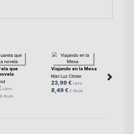
rela que
Viajando en la Mesa
Hipno
novela
Mari Luz Citoler
Ramón 
mid
Hueta
,
23,99 €
Libro
€
18,0
Libro
8,49 €
E-Book
8,99
E-Book