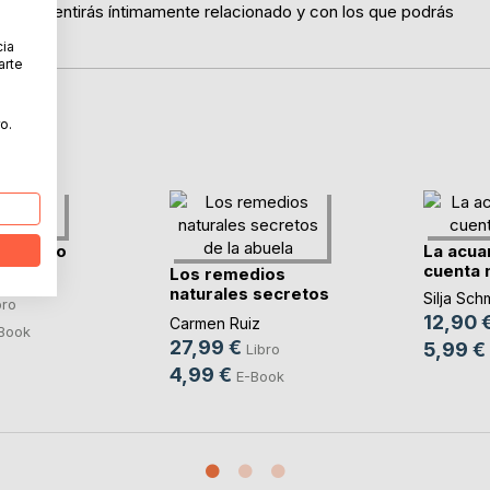
e te sentirás íntimamente relacionado y con los que podrás
cia
arte
o.
ropongo
La acua
cuenta 
Los remedios
mbert
naturales secretos
Silja Sch
bro
de(...)
12,90 
Carmen Ruiz
Book
27,99 €
5,99 €
Libro
4,99 €
E-Book