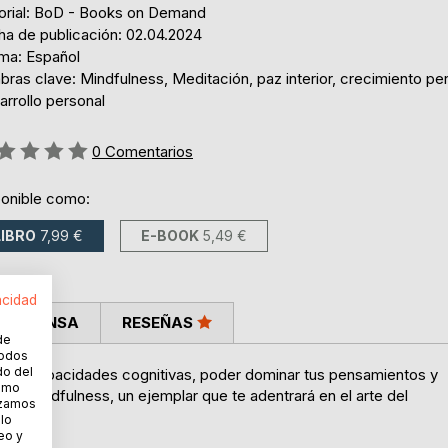
torial: BoD - Books on Demand
ha de publicación: 02.04.2024
oma: Español
bras clave: Mindfulness, Meditación, paz interior, crecimiento pe
rrollo personal
ng:
0
Comentarios
ponible como:
LIBRO
7,99 €
E-BOOK
5,49 €
acidad
LA PRENSA
RESEÑAS
de
todos
do del
ar tus capacidades cognitivas, poder dominar tus pensamientos y
cómo
 del Mindfulness, un ejemplar que te adentrará en el arte del
lizamos
 lo
eo y