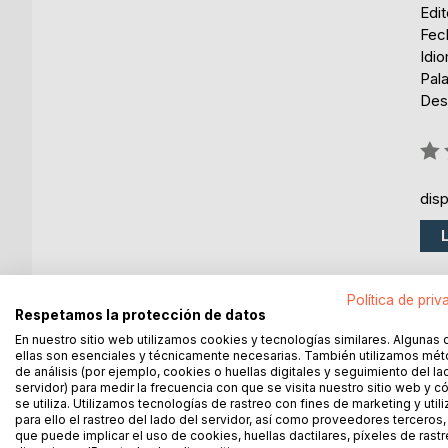
Edi
Fec
Idi
Pala
Desa
Rati
0%
dis
Política de priv
Respetamos la protección de datos
DESCRIPCIÓN
SOBRE EL AUTOR
EN 
En nuestro sitio web utilizamos cookies y tecnologías similares. Algunas 
ellas son esenciales y técnicamente necesarias. También utilizamos mé
de análisis (por ejemplo, cookies o huellas digitales y seguimiento del la
Mejorar tu estado de ánimo, sentir paz, desarroll
servidor) para medir la frecuencia con que se visita nuestro sitio web y 
sentimientos... Tienes en tu mano El Libro Naranja
se utiliza. Utilizamos tecnologías de rastreo con fines de marketing y uti
mindfulness que va más allá de la meditación.
para ello el rastreo del lado del servidor, así como proveedores terceros,
que puede implicar el uso de cookies, huellas dactilares, píxeles de rastr