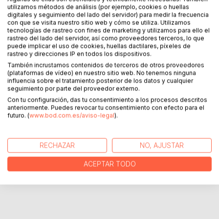
utilizamos métodos de análisis (por ejemplo, cookies o huellas
que, gracias a un descuido del cuidador, pudo escapar. La
digitales y seguimiento del lado del servidor) para medir la frecuencia
gran ciudad era aterradora, pero en ella descubrió lo que
con que se visita nuestro sitio web y cómo se utiliza. Utilizamos
mas le gustaba en el mundo; la música.
tecnologías de rastreo con fines de marketing y utilizamos para ello el
rastreo del lado del servidor, así como proveedores terceros, lo que
puede implicar el uso de cookies, huellas dactilares, píxeles de
El tigre era el animal mas peligroso del bosque mágico,
rastreo y direcciones IP en todos los dispositivos.
pero tuvo que aprender pero las malas que no se puede
También incrustamos contenidos de terceros de otros proveedores
comer sin medida. Menos aún las chucherías de la casa de
(plataformas de vídeo) en nuestro sitio web. No tenemos ninguna
la bruja.
influencia sobre el tratamiento posterior de los datos y cualquier
seguimiento por parte del proveedor externo.
Con tu configuración, das tu consentimiento a los procesos descritos
anteriormente. Puedes revocar tu consentimiento con efecto para el
SOBRE EL AUTOR
futuro. (
www.bod.com.es/aviso-legal
).
EN LA PRENSA
RECHAZAR
NO, AJUSTAR
RESEÑAS
ACEPTAR TODO