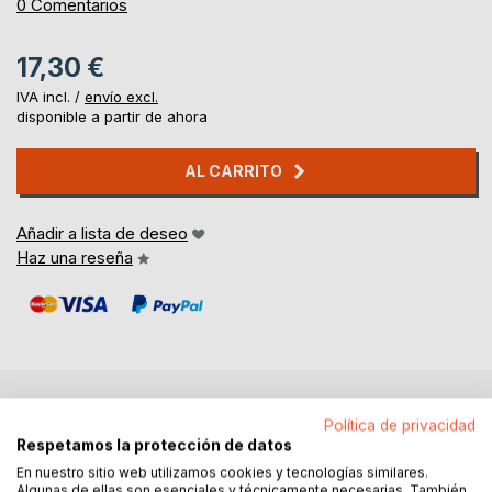
0%
0
Comentarios
17,30 €
IVA incl. /
envío excl.
disponible a partir de ahora
AL CARRITO
Añadir a lista de deseo
Haz una reseña
DESCRIPCIÓN
Política de privacidad
Respetamos la protección de datos
En nuestro sitio web utilizamos cookies y tecnologías similares.
El elefante estaba harto de vivir en su jaula del zoo hasta
Algunas de ellas son esenciales y técnicamente necesarias. También