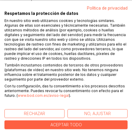
DESCRIPCIÓN
Política de privacidad
Respetamos la protección de datos
"El Arte de la Seducción Cronometrada: La guía esencial
En nuestro sitio web utilizamos cookies y tecnologías similares.
Algunas de ellas son esenciales y técnicamente necesarias. También
del Speed Dating"
utilizamos métodos de análisis (por ejemplo, cookies o huellas
digitales y seguimiento del lado del servidor) para medir la frecuencia
Sumérgete en el fascinante mundo del Speed Dating y
con que se visita nuestro sitio web y cómo se utiliza. Utilizamos
domina el arte de la seducción en un tiempo limitado con
tecnologías de rastreo con fines de marketing y utilizamos para ello el
rastreo del lado del servidor, así como proveedores terceros, lo que
esta guía esencial. Ya seas un principiante o un
puede implicar el uso de cookies, huellas dactilares, píxeles de
experimentado, este libro revela los secretos para
rastreo y direcciones IP en todos los dispositivos.
maximizar tus posibilidades de encuentros significativos y
También incrustamos contenidos de terceros de otros proveedores
memorables, adornados con cautivadoras anécdotas que
(plataformas de vídeo) en nuestro sitio web. No tenemos ninguna
influencia sobre el tratamiento posterior de los datos y cualquier
añaden un toque personal a cada consejo.
seguimiento por parte del proveedor externo.
Con tu configuración, das tu consentimiento a los procesos descritos
A través de este libro, mi objetivo es inspirar a los lectores
anteriormente. Puedes revocar tu consentimiento con efecto para el
a salir de su zona de confort, a correr riesgos y a abrirse a
futuro. (
www.bod.com.es/aviso-legal
).
nuevas experiencias. Creo firmemente que cada individuo
tiene la capacidad de encontrar el amor y vivir relaciones
gratificantes. Mi propósito es guiarte en este camino
RECHAZAR
NO, AJUSTAR
proporcionándote las herramientas necesarias para tener
éxito en los Speed Dating.
ACEPTAR TODO