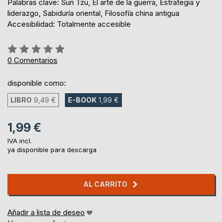
Palabras clave: Sun Tzu, El arte de la guerra, Estrategia y
liderazgo, Sabiduría oriental, Filosofía china antigua
Accesibilidad: Totalmente accesible
Rating:
0%
0
Comentarios
disponible como:
LIBRO
9,49 €
E-BOOK
1,99 €
1,99 €
IVA incl.
ya disponible para descarga
AL CARRITO
Añadir a lista de deseo