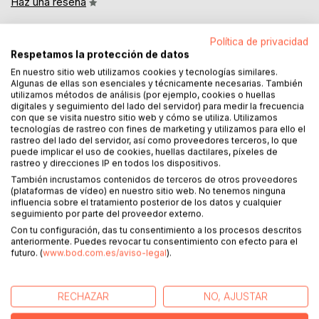
Haz una reseña
Política de privacidad
Respetamos la protección de datos
En nuestro sitio web utilizamos cookies y tecnologías similares.
Algunas de ellas son esenciales y técnicamente necesarias. También
utilizamos métodos de análisis (por ejemplo, cookies o huellas
digitales y seguimiento del lado del servidor) para medir la frecuencia
DESCRIPCIÓN
con que se visita nuestro sitio web y cómo se utiliza. Utilizamos
tecnologías de rastreo con fines de marketing y utilizamos para ello el
rastreo del lado del servidor, así como proveedores terceros, lo que
El arte de la guerra es el tratado más influyente sobre
puede implicar el uso de cookies, huellas dactilares, píxeles de
rastreo y direcciones IP en todos los dispositivos.
estrategia, poder y sabiduría práctica jamás escrito.
También incrustamos contenidos de terceros de otros proveedores
Redactado hace más de dos mil años por el maestro chino
(plataformas de vídeo) en nuestro sitio web. No tenemos ninguna
Sun Tzu, este texto enseña que la victoria no depende de
influencia sobre el tratamiento posterior de los datos y cualquier
la fuerza, sino de la inteligencia, la observación y el dominio
seguimiento por parte del proveedor externo.
de uno mismo.
Con tu configuración, das tu consentimiento a los procesos descritos
anteriormente. Puedes revocar tu consentimiento con efecto para el
futuro. (
www.bod.com.es/aviso-legal
).
En sus trece capítulos, Sun Tzu revela las leyes eternas del
conflicto: el valor de la preparación, la importancia del
terreno y del clima, la gestión del tiempo, la psicología del
RECHAZAR
NO, AJUSTAR
adversario y el arte supremo de vencer sin luchar.