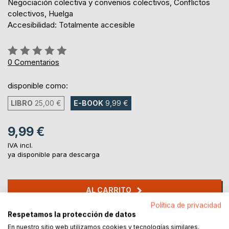
Negociación colectiva y convenios colectivos, Conflictos
colectivos, Huelga
Accesibilidad: Totalmente accesible
Rating:
0%
0
Comentarios
disponible como:
LIBRO
25,00 €
E-BOOK
9,99 €
9,99 €
IVA incl.
ya disponible para descarga
AL CARRITO
Política de privacidad
Respetamos la protección de datos
Añadir a lista de deseo
En nuestro sitio web utilizamos cookies y tecnologías similares.