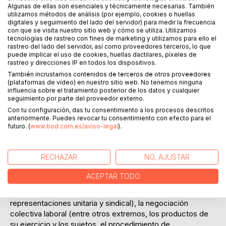
Haz una reseña
Algunas de ellas son esenciales y técnicamente necesarias. También
utilizamos métodos de análisis (por ejemplo, cookies o huellas
digitales y seguimiento del lado del servidor) para medir la frecuencia
con que se visita nuestro sitio web y cómo se utiliza. Utilizamos
tecnologías de rastreo con fines de marketing y utilizamos para ello el
rastreo del lado del servidor, así como proveedores terceros, lo que
puede implicar el uso de cookies, huellas dactilares, píxeles de
rastreo y direcciones IP en todos los dispositivos.
También incrustamos contenidos de terceros de otros proveedores
DESCRIPCIÓN
(plataformas de vídeo) en nuestro sitio web. No tenemos ninguna
influencia sobre el tratamiento posterior de los datos y cualquier
seguimiento por parte del proveedor externo.
El libro incluye, en relación con el Derecho Sindical
Con tu configuración, das tu consentimiento a los procesos descritos
español, el enunciado de 343 preguntas test y un
anteriormente. Puedes revocar tu consentimiento con efecto para el
futuro. (
www.bod.com.es/aviso-legal
).
abundante número de cuestiones propuestas para su
respuesta y posterior exposición de esta, oral o escrita.
Tales preguntas y cuestiones, que se corresponden con
RECHAZAR
NO, AJUSTAR
contenidos de los tres volúmenes de Derecho Sindical del
mismo autor, publicados por la Editorial Bomarzo, versan
ACEPTAR TODO
sobre los sujetos de las relaciones colectivas de trabajo
(sindicatos, organizaciones empresariales y
representaciones unitaria y sindical), la negociación
colectiva laboral (entre otros extremos, los productos de
su ejercicio y los sujetos, el procedimiento de