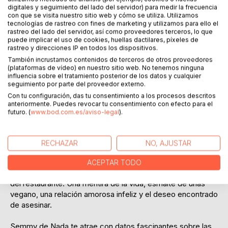
Añadir a lista de deseo
digitales y seguimiento del lado del servidor) para medir la frecuencia
Haz una reseña
con que se visita nuestro sitio web y cómo se utiliza. Utilizamos
tecnologías de rastreo con fines de marketing y utilizamos para ello el
rastreo del lado del servidor, así como proveedores terceros, lo que
puede implicar el uso de cookies, huellas dactilares, píxeles de
rastreo y direcciones IP en todos los dispositivos.
También incrustamos contenidos de terceros de otros proveedores
(plataformas de vídeo) en nuestro sitio web. No tenemos ninguna
influencia sobre el tratamiento posterior de los datos y cualquier
seguimiento por parte del proveedor externo.
DESCRIPCIÓN
Con tu configuración, das tu consentimiento a los procesos descritos
anteriormente. Puedes revocar tu consentimiento con efecto para el
futuro. (
www.bod.com.es/aviso-legal
).
En el idílico Garachico, en Tenerife, la propietaria de
un restaurante romántico en la carretera de la costa ha
muerto de repente. ¿Fue un suicidio por la avalancha de
RECHAZAR
NO, AJUSTAR
reseñas negativas?
ACEPTAR TODO
Comienza una vendetta que silencia a todos los críticos
del restaurante. Una mentira de la vida, esmalte de uñas
vegano, una relación amorosa infeliz y el deseo encontrado
de asesinar.
Semmy de Nada te atrae con datos fascinantes sobre las