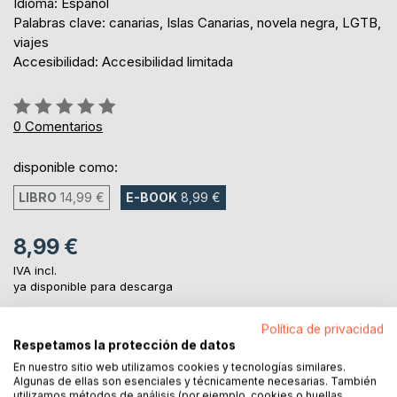
Idioma: Español
Palabras clave: canarias, Islas Canarias, novela negra, LGTB,
viajes
Accesibilidad: Accesibilidad limitada
Rating:
0%
0
Comentarios
disponible como:
LIBRO
14,99 €
E-BOOK
8,99 €
8,99 €
IVA incl.
ya disponible para descarga
Política de privacidad
Respetamos la protección de datos
AL CARRITO
En nuestro sitio web utilizamos cookies y tecnologías similares.
Algunas de ellas son esenciales y técnicamente necesarias. También
utilizamos métodos de análisis (por ejemplo, cookies o huellas