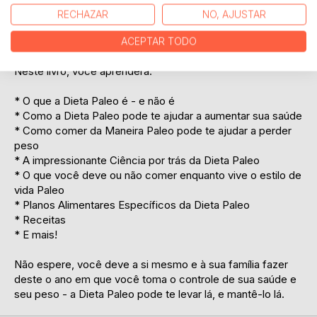
nossa história coletiva, essa dieta vai não apenas te ajudar
RECHAZAR
NO, AJUSTAR
a perder peso, mas também a atingir o tipo de saúde que
seu corpo deveria ter.
ACEPTAR TODO
Neste livro, você aprenderá:
* O que a Dieta Paleo é - e não é
* Como a Dieta Paleo pode te ajudar a aumentar sua saúde
* Como comer da Maneira Paleo pode te ajudar a perder
peso
* A impressionante Ciência por trás da Dieta Paleo
* O que você deve ou não comer enquanto vive o estilo de
vida Paleo
* Planos Alimentares Específicos da Dieta Paleo
* Receitas
* E mais!
Não espere, você deve a si mesmo e à sua família fazer
deste o ano em que você toma o controle de sua saúde e
seu peso - a Dieta Paleo pode te levar lá, e mantê-lo lá.