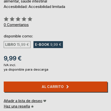
alimentar, saúde intestinal
Accesibilidad: Accesibilidad limitada
Rating:
0%
0
Comentarios
disponible como:
LIBRO
15,99 €
E-BOOK
9,99 €
9,99 €
IVA incl.
ya disponible para descarga
AL CARRITO
Añadir a lista de deseo
Haz una reseña