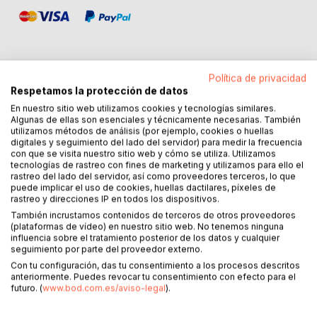
Política de privacidad
Respetamos la protección de datos
DESCRIPCIÓN
En nuestro sitio web utilizamos cookies y tecnologías similares.
Algunas de ellas son esenciales y técnicamente necesarias. También
utilizamos métodos de análisis (por ejemplo, cookies o huellas
Nossa dieta moderna criou uma epidemia de obesidade e
digitales y seguimiento del lado del servidor) para medir la frecuencia
doenças, deixando as pessoas gordas, cansadas e,
con que se visita nuestro sitio web y cómo se utiliza. Utilizamos
estranhamente - famintas. Com fome de mudança, de
tecnologías de rastreo con fines de marketing y utilizamos para ello el
rastreo del lado del servidor, así como proveedores terceros, lo que
perda de peso, e com fome de saúde. Quando a sabedoria
puede implicar el uso de cookies, huellas dactilares, píxeles de
atual falha, para onde os famintos devem se virar?
rastreo y direcciones IP en todos los dispositivos.
También incrustamos contenidos de terceros de otros proveedores
A Dieta Paleo é simples e revolucionária. Levando em
(plataformas de vídeo) en nuestro sitio web. No tenemos ninguna
influencia sobre el tratamiento posterior de los datos y cualquier
conta nossa história e evolução, a Dieta Paleo volta o
seguimiento por parte del proveedor externo.
relógio e lembra o corpo humano da maneira com que
Con tu configuración, das tu consentimiento a los procesos descritos
costumava se alimentar - a maneira com que deveríamos
anteriormente. Puedes revocar tu consentimiento con efecto para el
nos alimentar.
futuro. (
www.bod.com.es/aviso-legal
).
Tirada dos arquivos dietários e genéticos dos arquivos de