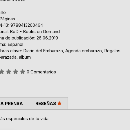
illo
 Páginas
N-13: 9788413260464
torial: BoD - Books on Demand
ha de publicación: 26.06.2019
oma: Español
abras clave: Diario del Embarazo, Agenda embarazo, Regalos,
arazada, album
ng:
0
Comentarios
LA PRENSA
RESEÑAS
ás especiales de tu vida