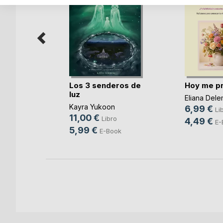
 gabinete
Los 3 senderos de
Hoy me p
luz
Eliana Dele
o
Kayra Yukoon
6,99 €
Li
o
11,00 €
Libro
4,49 €
E-
ok
5,99 €
E-Book