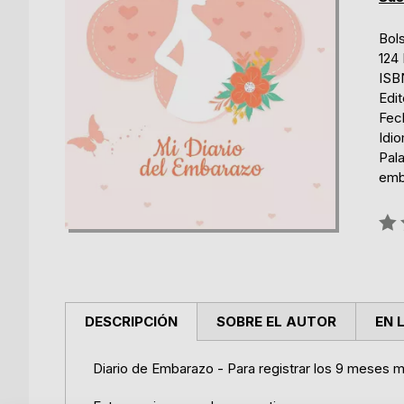
Bols
124
ISB
Edi
Fec
Idi
Pal
emb
Rati
0%
DESCRIPCIÓN
SOBRE EL AUTOR
EN 
Diario de Embarazo - Para registrar los 9 meses m