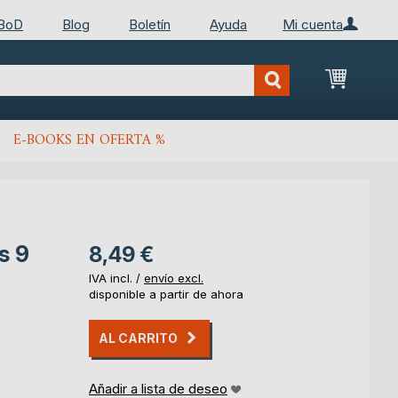
 BoD
Blog
Boletín
Ayuda
Mi cuenta
Mi cest
E-BOOKS EN OFERTA %
s 9
8,49 €
IVA incl. /
envío excl.
disponible a partir de ahora
AL CARRITO
Añadir a lista de deseo