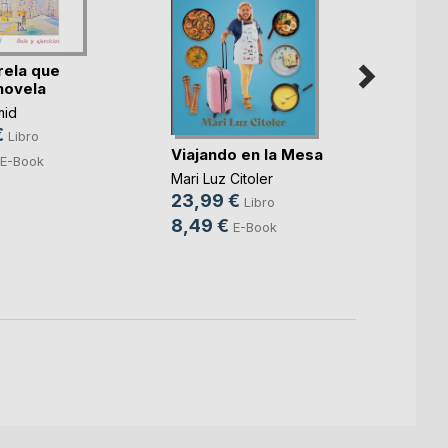
rela que
novela
mid
€
Libro
Viajando en la Mesa
E-Book
Hipno
Mari Luz Citoler
Ramón 
23,99 €
Libro
Hueta
,
8,49 €
E-Book
18,0
8,99