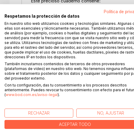
Este precioso cuaderno contiene:
Política de priv
- Más de 100 hojas para anotaciones
Respetamos la protección de datos
- Diario especialmente diseñado para cada seman
En nuestro sitio web utilizamos cookies y tecnologías similares. Algunas 
- Un espacio dedicado a tus emociones, experie
ellas son esenciales y técnicamente necesarias. También utilizamos mé
- Un apartado para fotos, colages y posibles nom
de análisis (por ejemplo, cookies o huellas digitales y seguimiento del la
servidor) para medir la frecuencia con que se visita nuestro sitio web y 
se utiliza. Utilizamos tecnologías de rastreo con fines de marketing y uti
Si quieres hacer un regalo a una amiga que está en
para ello el rastreo del lado del servidor, así como proveedores terceros,
especialmente para acompañar a la futura mamá de
que puede implicar el uso de cookies, huellas dactilares, píxeles de rastr
es la compañía perfecta.
direcciones IP en todos los dispositivos.
También incrustamos contenidos de terceros de otros proveedores
(plataformas de vídeo) en nuestro sitio web. No tenemos ninguna influen
El diario de embarazo te permitirá atesorar cada s
sobre el tratamiento posterior de los datos y cualquier seguimiento por p
tanto para los padres como para el bebé cuando 
del proveedor externo.
Con tu configuración, das tu consentimiento a los procesos descritos
anteriormente. Puedes revocar tu consentimiento con efecto para el futur
(
www.bod.com.es/aviso-legal
).
MÁS TÍTULOS DE
BoD
RECHAZAR
NO, AJUSTAR
ACEPTAR TODO