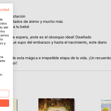
acidad
a de gestación
de
ncias, estados de ánimo y mucho más
todos
bres para tu bebé
do del
cómo
lizamos
 la dulce espera, ¡este es el obsequio ideal! Diseñado
 lo
sde que supo del embarazo y hasta el nacimiento, este diario
eo y
cia
emana de esta mágica e irrepetible etapa de la vida. ¡Un recuerdo
arte
sea mayor!
o.