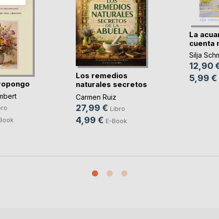
La acua
cuenta 
Silja Sch
12,90 
Los remedios
5,99 €
ropongo
naturales secretos
de(...)
mbert
Carmen Ruiz
27,99 €
bro
Libro
4,99 €
Book
E-Book