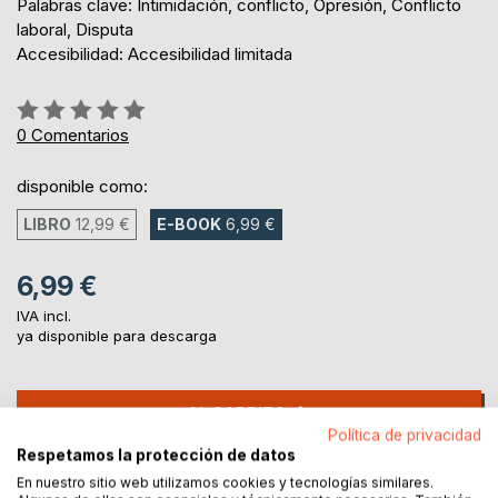
Palabras clave: Intimidación, conflicto, Opresión, Conflicto
laboral, Disputa
Accesibilidad: Accesibilidad limitada
Rating:
0%
0
Comentarios
disponible como:
LIBRO
12,99 €
E-BOOK
6,99 €
6,99 €
IVA incl.
ya disponible para descarga
AL CARRITO
Política de privacidad
Respetamos la protección de datos
Añadir a lista de deseo
En nuestro sitio web utilizamos cookies y tecnologías similares.