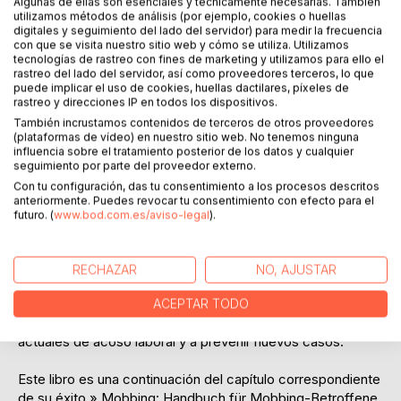
Haz una reseña
Algunas de ellas son esenciales y técnicamente necesarias. También
utilizamos métodos de análisis (por ejemplo, cookies o huellas
digitales y seguimiento del lado del servidor) para medir la frecuencia
con que se visita nuestro sitio web y cómo se utiliza. Utilizamos
tecnologías de rastreo con fines de marketing y utilizamos para ello el
rastreo del lado del servidor, así como proveedores terceros, lo que
puede implicar el uso de cookies, huellas dactilares, píxeles de
rastreo y direcciones IP en todos los dispositivos.
También incrustamos contenidos de terceros de otros proveedores
(plataformas de vídeo) en nuestro sitio web. No tenemos ninguna
DESCRIPCIÓN
influencia sobre el tratamiento posterior de los datos y cualquier
seguimiento por parte del proveedor externo.
Con tu configuración, das tu consentimiento a los procesos descritos
Para Christoph Bisel, fundador de Mobbing-Hilfe Zürich y
anteriormente. Puedes revocar tu consentimiento con efecto para el
presidente de Schweizerischer Verband für Mobbing-
futuro. (
www.bod.com.es/aviso-legal
).
Prävention (la asociación suiza para la prevención del
acoso laboral), apoyar a los afectados utilizando el
asesoramiento y el coaching es un asunto de pasión.
RECHAZAR
NO, AJUSTAR
Como mediador, coach y entrenador, también apoya a las
ACEPTAR TODO
empresas a responder de manera óptima a los casos
actuales de acoso laboral y a prevenir nuevos casos.
Este libro es una continuación del capítulo correspondiente
de su éxito » Mobbing: Handbuch für Mobbing-Betroffene,