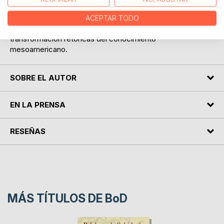
medida un ejercicio de traducción cultural. La metódica y
racionalista desacralización de la naturaleza, paradigma de
ACEPTAR TODO
la modernidad, comienza con la obtención y
transformación retóricas del conocimiento
mesoamericano.
SOBRE EL AUTOR
EN LA PRENSA
RESEÑAS
MÁS TÍTULOS DE
BoD