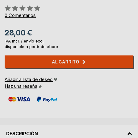
Rating:
0%
0
Comentarios
28,00 €
IVA incl. /
envío excl.
disponible a partir de ahora
AL CARRITO
Añadir a lista de deseo
Haz una reseña
DESCRIPCIÓN