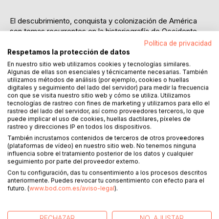
El descubrimiento, conquista y colonización de América
son temas recurrentes en la historiografía de Occidente.
Poco se ha escrito, sin embargo, acerca de la descripción
Política de privacidad
del Nuevo Mundo, empresa que desbordó los modelos
Respetamos la protección de datos
intelectuales y retóricos de la Antigüedad y dio inicio a la
En nuestro sitio web utilizamos cookies y tecnologías similares.
epistemología moderna. En Diálogos con Quetzalcóatl:
Algunas de ellas son esenciales y técnicamente necesarias. También
utilizamos métodos de análisis (por ejemplo, cookies o huellas
humanismo, etnografía y ciencia (1492-1577), Jaime
digitales y seguimiento del lado del servidor) para medir la frecuencia
Marroquín Arredondo demuestra que la llamada Revolución
con que se visita nuestro sitio web y cómo se utiliza. Utilizamos
Científica tiene evidentes orígenes en las historias
tecnologías de rastreo con fines de marketing y utilizamos para ello el
rastreo del lado del servidor, así como proveedores terceros, lo que
etnográficas y naturales compuestas por los humanistas
puede implicar el uso de cookies, huellas dactilares, píxeles de
españoles y nahuas en México-Nueva España durante el
rastreo y direcciones IP en todos los dispositivos.
siglo XVI. En México, los humanistas intentaron incorporar
También incrustamos contenidos de terceros de otros proveedores
la ciencia y la ética mesoamericanas a la filosofía natural y
(plataformas de vídeo) en nuestro sitio web. No tenemos ninguna
moral de Occidente. Su experta transformación retórica de
influencia sobre el tratamiento posterior de los datos y cualquier
seguimiento por parte del proveedor externo.
la historia en método empírico de investigación de la
Con tu configuración, das tu consentimiento a los procesos descritos
realidad de las culturas y la naturaleza de América,
anteriormente. Puedes revocar tu consentimiento con efecto para el
contribuyó sin duda al desarrollo de las nuevas prácticas
futuro. (
www.bod.com.es/aviso-legal
).
empíricas y del nuevo marco epistemológico para el
estudio de la realidad que caracterizarían a la nueva
ciencia. Los inicios de la ciencia natural son en buena
RECHAZAR
NO, AJUSTAR