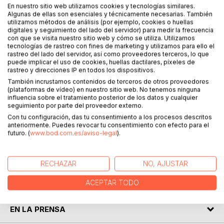
En nuestro sitio web utilizamos cookies y tecnologías similares.
Algunas de ellas son esenciales y técnicamente necesarias. También
utilizamos métodos de análisis (por ejemplo, cookies o huellas
digitales y seguimiento del lado del servidor) para medir la frecuencia
con que se visita nuestro sitio web y cómo se utiliza. Utilizamos
DESCRIPCIÓN
tecnologías de rastreo con fines de marketing y utilizamos para ello el
rastreo del lado del servidor, así como proveedores terceros, lo que
puede implicar el uso de cookies, huellas dactilares, píxeles de
El presente trabajo nos adentra en el estado de la cuestión
rastreo y direcciones IP en todos los dispositivos.
del diagnóstico y digitalización de Bienes Culturales y
También incrustamos contenidos de terceros de otros proveedores
(plataformas de vídeo) en nuestro sitio web. No tenemos ninguna
obras de arte en general a través de una extensa revisión
influencia sobre el tratamiento posterior de los datos y cualquier
bibliográfica y experiencias del propio autor, con el fin de
seguimiento por parte del proveedor externo.
ofrecernos una visión sobre las técnicas, equipos,
Con tu configuración, das tu consentimiento a los procesos descritos
soluciones y paradojas en el ámbito de la formación de
anteriormente. Puedes revocar tu consentimiento con efecto para el
imagen en áreas no visibles del espectro, como el
futuro. (
www.bod.com.es/aviso-legal
).
ultravioleta, infrarrojo así como la formación de
fluorescencias, captura multiespectral y análisis de imagen.
RECHAZAR
NO, AJUSTAR
SOBRE EL AUTOR
ACEPTAR TODO
EN LA PRENSA