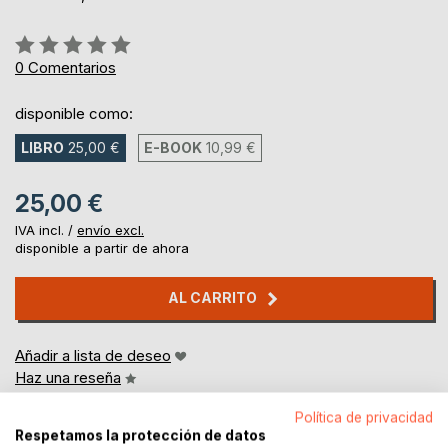
Rating:
0%
0
Comentarios
disponible como:
LIBRO
25,00 €
E-BOOK
10,99 €
25,00 €
IVA incl. /
envío excl.
disponible a partir de ahora
AL CARRITO
Añadir a lista de deseo
Haz una reseña
Política de privacidad
Respetamos la protección de datos