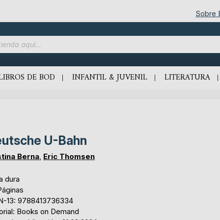
Sobre
LIBROS DE BOD
INFANTIL & JUVENIL
LITERATURA
utsche U-Bahn
stina Berna
,
Eric Thomsen
a dura
Páginas
N-13: 9788413736334
torial: Books on Demand