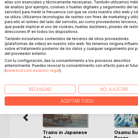
ellas son esenciales y técnicamente necesarias. También utilizamos mé
besteht darin, die Fotos zu teilen.
de análisis (por ejemplo, cookies o huellas digitales y seguimiento del la
Eine weitere Freude ist es, dort zu sitzen und ein
servidor) para medir la frecuencia con que se visita nuestro sitio web y 
se utiliza. Utilizamos tecnologías de rastreo con fines de marketing y uti
zu lesen oder darin zu blättern.
para ello el rastreo del lado del servidor, así como proveedores terceros,
Dieses kleine Buch wurde auf Wunsch des Familie
que puede implicar el uso de cookies, huellas dactilares, píxeles de rastr
deutschen U-Bahnen anzuschauen.
direcciones IP en todos los dispositivos.
Wir nutzen die Gelegenheit und hoffen, dass der 
También incrustamos contenidos de terceros de otros proveedores
(plataformas de vídeo) en nuestro sitio web. No tenemos ninguna influen
sobre el tratamiento posterior de los datos y cualquier seguimiento por p
del proveedor externo.
Con tu configuración, das tu consentimiento a los procesos descritos
MÁS TÍTULOS DE
BoD
anteriormente. Puedes revocar tu consentimiento con efecto para el futur
(
www.bod.com.es/aviso-legal
).
RECHAZAR
NO, AJUSTAR
ACEPTAR TODO
lemanes
Trains in Japanese
Osamu Su
Art
Berge