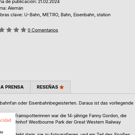
ha de publicación: 21.02.2024
oma: Alemán
abras clave: U-Bahn, METRO, Bahn, Eisenbahn, station
ng:
0
Comentarios
LA PRENSA
RESEÑAS
enbahnfan oder Eisenbahnbegeisterten. Daraus ist das vorliegende
ersten Trainspotterinnen war die 14-jährige Fanny Gordon, die
acidad
ie am Bahnhof Westbourne Park der Great Western Railway
de
ten besteht darin, sie zu fotografieren, und ein Teil des Spaßes