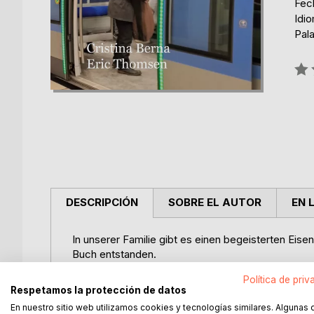
Fec
Idi
Pal
Rati
0%
DESCRIPCIÓN
SOBRE EL AUTOR
EN 
In unserer Familie gibt es einen begeisterten Eis
Buch entstanden.
Eisenbahnbegeisterte sind nichts Neues. Eine der 
Política de priv
1861 die Namen der Lokomotiven aufzeichnete, d
Respetamos la protección de datos
vorbeifuhren.
En nuestro sitio web utilizamos cookies y tecnologías similares. Algunas 
Eine der vielen Aktivitäten von Eisenbahnbegeister