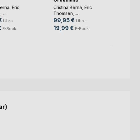
Cristin
Berna
,
Eric
Cristina Berna
,
Eric
Thoms
n
, ...
Thomsen
, ...
79,9
€
99,95 €
Libro
Libro
19,9
€
19,99 €
E-Book
E-Book
ar)