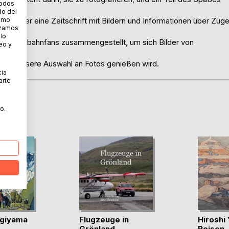
todos
do del
 Buch oder eine Zeitschrift mit Bildern und Informationen über Züg
cómo
lizamos
 lo
n-Eisenbahnfans zusammengestellt, um sich Bilder von
eo y
Leser unsere Auswahl an Fotos genießen wird.
cia
arte
o.
giyama
Flugzeuge in
Hiroshi
Grönland
Reisen