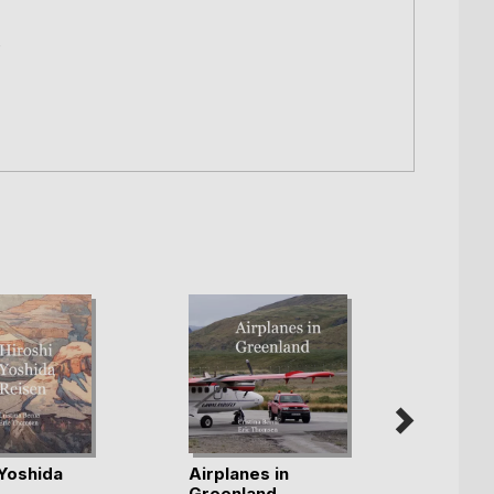
e
 Yoshida
Airplanes in
Grönl
Greenland