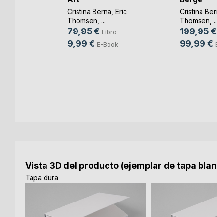
,
Eric
Cristina Berna
,
Eric
Cristina Be
Thomsen
, ...
Thomsen
, ..
ro
79,95 €
199,95 €
Libro
ook
9,99 €
99,99 €
E-Book
Vista 3D del producto (ejemplar de tapa bla
Tapa dura