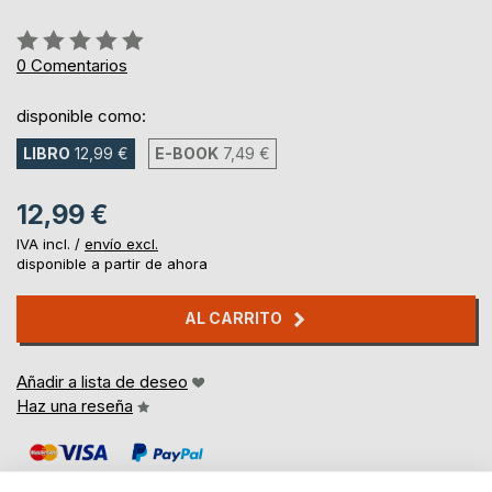
Rating:
0%
0
Comentarios
disponible como:
LIBRO
12,99 €
E-BOOK
7,49 €
12,99 €
IVA incl. /
envío excl.
disponible a partir de ahora
AL CARRITO
Añadir a lista de deseo
Haz una reseña