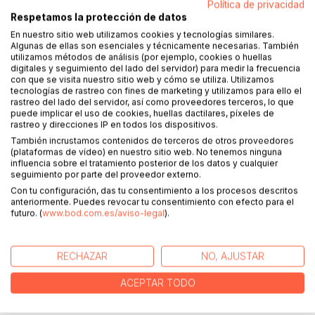
Política de privacidad
Respetamos la protección de datos
En nuestro sitio web utilizamos cookies y tecnologías similares.
Algunas de ellas son esenciales y técnicamente necesarias. También
DESCRIPCIÓN
utilizamos métodos de análisis (por ejemplo, cookies o huellas
digitales y seguimiento del lado del servidor) para medir la frecuencia
con que se visita nuestro sitio web y cómo se utiliza. Utilizamos
tecnologías de rastreo con fines de marketing y utilizamos para ello el
En el vasto tejido del universo, los hilos del destino se
rastreo del lado del servidor, así como proveedores terceros, lo que
entrelazan de formas misteriosas e inesperadas. Cada
puede implicar el uso de cookies, huellas dactilares, píxeles de
elección, cada encuentro, cada momento, contribuye a la
rastreo y direcciones IP en todos los dispositivos.
compleja red que determina el curso de nuestras vidas. En
También incrustamos contenidos de terceros de otros proveedores
"Destino Entrelazado", nos adentramos en un viaje
(plataformas de vídeo) en nuestro sitio web. No tenemos ninguna
influencia sobre el tratamiento posterior de los datos y cualquier
fascinante a través de las vidas entrelazadas de diversos
seguimiento por parte del proveedor externo.
personajes, cuyos caminos convergen de maneras
Con tu configuración, das tu consentimiento a los procesos descritos
sorprendentes. Desde los callejones de una ciudad
anteriormente. Puedes revocar tu consentimiento con efecto para el
bulliciosa hasta los rincones más remotos del mundo, este
futuro. (
www.bod.com.es/aviso-legal
).
libro nos invita a reflexionar sobre el poder del destino y la
interconexión de nuestras experiencias. Prepárate para ser
cautivado por una historia que revela cómo incluso los más
RECHAZAR
NO, AJUSTAR
pequeños actos pueden desencadenar un impacto
ACEPTAR TODO
trascendental en el destino de otros.