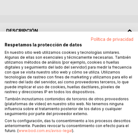
DESCRIPCIÓN
Política de privacidad
Respetamos la protección de datos
Un libro del Atlético de Madrid diferente. ¿Buscas el regalo
En nuestro sitio web utilizamos cookies y tecnologías similares.
perfecto para un hincha del Atlético de Madrid? ¡Lo has
Algunas de ellas son esenciales y técnicamente necesarias. También
encontrado! Este original libro con 120 preguntas sobre el
utilizamos métodos de análisis (por ejemplo, cookies o huellas
digitales y seguimiento del lado del servidor) para medir la frecuencia
equipo colchonero sorprenderá a cualquier seguidor
con que se visita nuestro sitio web y cómo se utiliza. Utilizamos
rojiblanco.
tecnologías de rastreo con fines de marketing y utilizamos para ello el
Una oportunidad única para poner a prueba sus
rastreo del lado del servidor, así como proveedores terceros, lo que
conocimientos y para aprender sobre la historia del mítico
puede implicar el uso de cookies, huellas dactilares, píxeles de
rastreo y direcciones IP en todos los dispositivos.
equipo madrileño.
También incrustamos contenidos de terceros de otros proveedores
El pasado y el presente se unen para que las viejas y
(plataformas de vídeo) en nuestro sitio web. No tenemos ninguna
nuevas generaciones conversen y disfruten de tiempo
influencia sobre el tratamiento posterior de los datos y cualquier
juntos rememorando y conociendo más a fondo la historia
seguimiento por parte del proveedor externo.
del Atleti.
Con tu configuración, das tu consentimiento a los procesos descritos
Un libro de fútbol diferente, un regalo único para amigos,
anteriormente. Puedes revocar tu consentimiento con efecto para el
futuro. (
www.bod.com.es/aviso-legal
).
familiares y parejas fans del Atleti. Adecuado para todas