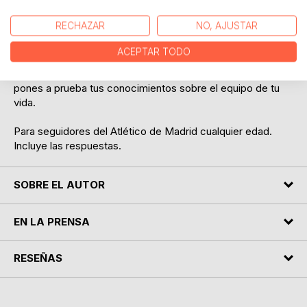
las edades.
Pasa un buen rato, solo o con amigos, con este
RECHAZAR
NO, AJUSTAR
cuestionario de 120 preguntas sobre el equipo rojiblanco,
¿te atreves?
ACEPTAR TODO
Para entretenerse en viajes, tardes entre amigos y
cualquier ocasión en la que quieras divertirte mientras
pones a prueba tus conocimientos sobre el equipo de tu
vida.
Para seguidores del Atlético de Madrid cualquier edad.
Incluye las respuestas.
SOBRE EL AUTOR
EN LA PRENSA
RESEÑAS