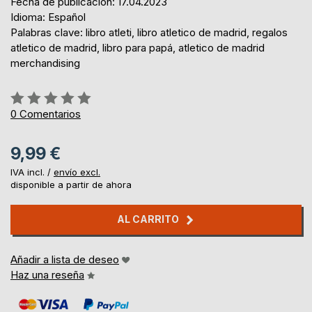
Fecha de publicación: 17.04.2023
Idioma: Español
Palabras clave: libro atleti, libro atletico de madrid, regalos
atletico de madrid, libro para papá, atletico de madrid
merchandising
Rating:
0%
0
Comentarios
9,99 €
IVA incl. /
envío excl.
disponible a partir de ahora
AL CARRITO
Añadir a lista de deseo
Haz una reseña