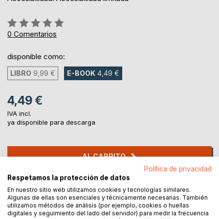
Rating:
0%
0
Comentarios
disponible como:
LIBRO
9,99 €
E-BOOK
4,49 €
4,49 €
IVA incl.
ya disponible para descarga
AL CARRITO
Política de privacidad
Respetamos la protección de datos
Añadir a lista de deseo
En nuestro sitio web utilizamos cookies y tecnologías similares.
Haz una reseña
Algunas de ellas son esenciales y técnicamente necesarias. También
utilizamos métodos de análisis (por ejemplo, cookies o huellas
digitales y seguimiento del lado del servidor) para medir la frecuencia