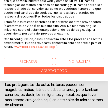
con que se visita nuestro sitio web y cómo se utiliza. Utilizamos
tecnologías de rastreo con fines de marketing y utilizamos para ello el
rastreo del lado del servidor, así como proveedores terceros, lo que
puede implicar el uso de cookies, huellas dactilares, píxeles de
rastreo y direcciones IP en todos los dispositivos.
También incrustamos contenidos de terceros de otros proveedores
DESCRIPCIÓN
(plataformas de vídeo) en nuestro sitio web. No tenemos ninguna
influencia sobre el tratamiento posterior de los datos y cualquier
seguimiento por parte del proveedor externo.
Las Palmas es, quizás, una de las capitales con mayor
Con tu configuración, das tu consentimiento a los procesos descritos
anteriormente. Puedes revocar tu consentimiento con efecto para el
diversidad humana y cultural del mundo. Al estar ubicada
futuro. (
www.bod.com.es/aviso-legal
).
entre África, Europa y América, es, desde hace siglos, un
lugar de tránsito, encuentro e interacción de seres
humanos de todos los continentes.
RECHAZAR
NO, AJUSTAR
Un crisol en el que se amalgaman etnias y culturas, -cada
una con sus propios misterios y tradiciones ancestrales,-
ACEPTAR TODO
crisol que muchos prefieren ignorar , mientras que otros,
cómo el autor, tratan de explorar con autentica pasión.
Los protagonistas de estas historias pueden ser
magrebíes, indios, latinos o subsaharianos, pero también
canarios, es decir, los inmigrantes y mestizos que llevan
más tiempo arraigados aquí, en este soleado microcosmos
de ultramar.