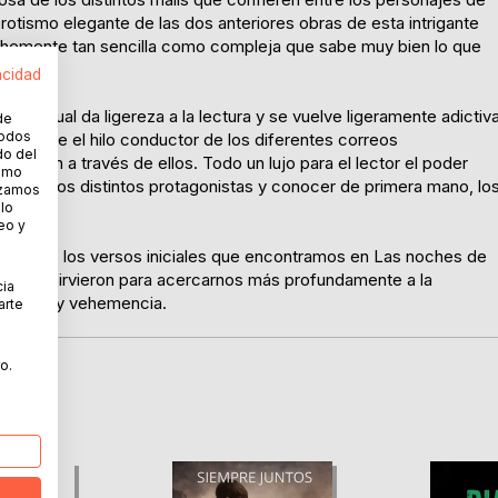
erotismo elegante de las dos anteriores obras de esta intrigante
vehemente tan sencilla como compleja que sabe muy bien lo que
acidad
con la cual da ligereza a la lectura y se vuelve ligeramente adictiv
de
todos
da desde el hilo conductor de los diferentes correos
do del
rodean a través de ellos. Todo un lujo para el lector el poder
cómo
iva de los distintos protagonistas y conocer de primera mano, lo
lizamos
 lo
eo y
ás allá de los versos iniciales que encontramos en Las noches de
ien nos sirvieron para acercarnos más profundamente a la
cia
 anhelo y vehemencia.
arte
o.