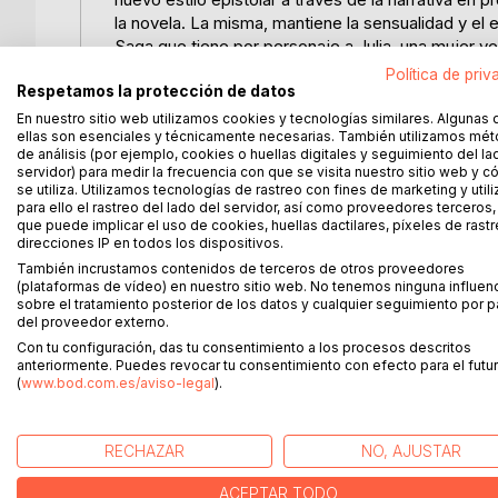
la novela. La misma, mantiene la sensualidad y el 
Saga que tiene por personaje a Julia, una mujer 
quiere de la vida.
Política de priv
Respetamos la protección de datos
Conserva la línea léxico estructural del sustantivo 
En nuestro sitio web utilizamos cookies y tecnologías similares. Algunas 
ellas son esenciales y técnicamente necesarias. También utilizamos mé
ya que, en este caso, la narración está contempla
de análisis (por ejemplo, cookies o huellas digitales y seguimiento del la
electrónicos. Seremos lectores indiscretos que me
servidor) para medir la frecuencia con que se visita nuestro sitio web y 
adentrarse en el mundo de Julia desde la perspect
se utiliza. Utilizamos tecnologías de rastreo con fines de marketing y uti
para ello el rastreo del lado del servidor, así como proveedores terceros,
secretos ocultos de Julia.
que puede implicar el uso de cookies, huellas dactilares, píxeles de rastr
direcciones IP en todos los dispositivos.
Vamos a percibir a una Julia que tiene una vida m
También incrustamos contenidos de terceros de otros proveedores
Julia y Medias cortas para Julia, poemarios que b
(plataformas de vídeo) en nuestro sitio web. No tenemos ninguna influen
protagonista de un mundo lleno de pasión, deseo,
sobre el tratamiento posterior de los datos y cualquier seguimiento por p
del proveedor externo.
Con tu configuración, das tu consentimiento a los procesos descritos
anteriormente. Puedes revocar tu consentimiento con efecto para el futur
(
www.bod.com.es/aviso-legal
).
MÁS TÍTULOS DE
BoD
RECHAZAR
NO, AJUSTAR
ACEPTAR TODO