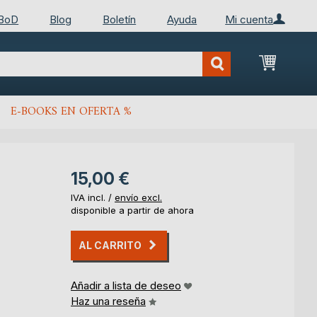
 BoD
Blog
Boletín
Ayuda
Mi cuenta
Mi cest
E-BOOKS EN OFERTA %
15,00 €
IVA incl. /
envío excl.
disponible a partir de ahora
AL CARRITO
Añadir a lista de deseo
Haz una reseña