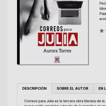
Fec
Idi
Pala
erot
Rati
0%
DESCRIPCIÓN
SOBRE EL AUTOR
EN 
Correos para Julia es la tercera obra literaria de 
nuevo estilo epistolar a través de la narrativa en 