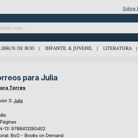
Sobre
LIBROS DE BOD
INFANTIL & JUVENIL
LITERATURA
rreos para Julia
ora Torres
sión 3:
Julia
illo
 Páginas
N-13: 9788413260402
torial: BoD - Books on Demand