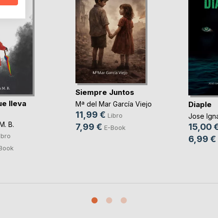
Siempre Juntos
e lleva
Diaple
Mª del Mar García Viejo
11,99 €
Libro
Jose Ign
M. B.
7,99 €
15,00 
E-Book
ibro
6,99 €
Book