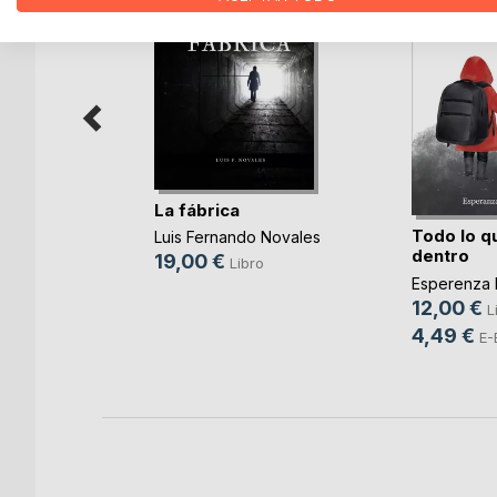
La fábrica
ará por
Todo lo qu
Luis Fernando Novales
d(...)
dentro
19,00 €
Libro
L VALERO
Esperenza 
12,00 €
ro
L
4,49 €
ok
E-