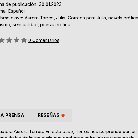
ha de publicación: 30.01.2023
oma: Español
bras clave: Aurora Torres, Julia, Correos para Julia, novela erótica
ismo, sensualidad, poesía erótica
ng:
0
Comentarios
LA PRENSA
RESEÑAS
la autora Aurora Torres. En este caso, Torres nos sorprende con un
prosa de los distintos mails que confieren entre los personajes de