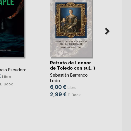
La Cu
Retrato de Leonor
Juan U
de Toledo con su(...)
Marimo
acio Escudero
18,9
Sebastián Barranco
€
Libro
Ledo
E-Book
6,00 €
Libro
2,99 €
E-Book