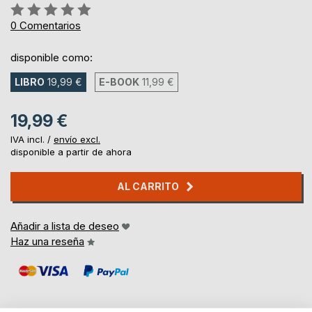
Rating:
0%
0
Comentarios
disponible como:
LIBRO
19,99 €
E-BOOK
11,99 €
19,99 €
IVA incl. /
envío excl.
disponible a partir de ahora
AL CARRITO
Añadir a lista de deseo
Haz una reseña