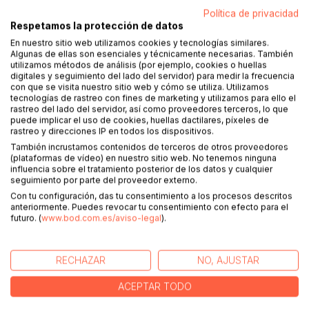
Política de privacidad
Respetamos la protección de datos
DESCRIPCIÓN
En nuestro sitio web utilizamos cookies y tecnologías similares.
Algunas de ellas son esenciales y técnicamente necesarias. También
utilizamos métodos de análisis (por ejemplo, cookies o huellas
Congas/Tumbadoras es una guía completa y accesible que
digitales y seguimiento del lado del servidor) para medir la frecuencia
con que se visita nuestro sitio web y cómo se utiliza. Utilizamos
te invita a explorar el mundo rítmico y cultural de uno de los
tecnologías de rastreo con fines de marketing y utilizamos para ello el
instrumentos más representativos de la música
rastreo del lado del servidor, así como proveedores terceros, lo que
afrocubana. A través de un enfoque progresivo y práctico,
puede implicar el uso de cookies, huellas dactilares, píxeles de
rastreo y direcciones IP en todos los dispositivos.
este libro te lleva desde lo esencial -como las posiciones,
golpes y técnica básica- hasta ritmos complejos y la
También incrustamos contenidos de terceros de otros proveedores
(plataformas de vídeo) en nuestro sitio web. No tenemos ninguna
improvisación tradicional.
influencia sobre el tratamiento posterior de los datos y cualquier
Incluye patrones como la Marcha (Tumbao), el Guaguancó,
seguimiento por parte del proveedor externo.
el Songo y otros ritmos, así como adaptaciones de toques
Con tu configuración, das tu consentimiento a los procesos descritos
de batá a las congas, además de un capítulo especial
anteriormente. Puedes revocar tu consentimiento con efecto para el
futuro. (
www.bod.com.es/aviso-legal
).
dedicado al Candombe afrouruguayo y su interpretación en
las congas. Con su enfoque pedagógico progresivo, el
método está diseñado para ser útil tanto a principiantes
RECHAZAR
NO, AJUSTAR
como a percusionistas avanzados.
El libro se complementa con material audiovisual disponible
ACEPTAR TODO
en línea, lo que facilita el aprendizaje interactivo y
dinámico.