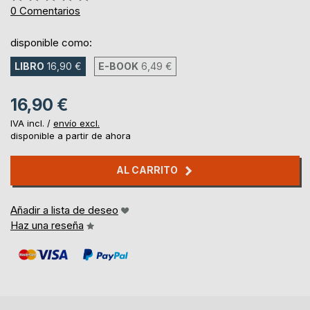
0%
0
Comentarios
disponible como:
LIBRO
16,90 €
E-BOOK
6,49 €
16,90 €
IVA incl. /
envío excl.
disponible a partir de ahora
AL CARRITO
Añadir a lista de deseo
Haz una reseña