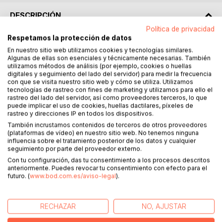
DESCRIPCIÓN
Política de privacidad
Respetamos la protección de datos
¿Alguna vez te has preguntado si estás donde quieres
En nuestro sitio web utilizamos cookies y tecnologías similares.
estar? Si las decisiones de tu vida hasta el momento han
Algunas de ellas son esenciales y técnicamente necesarias. También
nacido realmente de ti. Si estás dejando la huella que te
utilizamos métodos de análisis (por ejemplo, cookies o huellas
permitirá morir en paz. O si eres el protagonista o tan solo
digitales y seguimiento del lado del servidor) para medir la frecuencia
con que se visita nuestro sitio web y cómo se utiliza. Utilizamos
un puñetero árbol en tu propia vida.
tecnologías de rastreo con fines de marketing y utilizamos para ello el
rastreo del lado del servidor, así como proveedores terceros, lo que
Si el título de este libro te ha provocado curiosidad, quizá
puede implicar el uso de cookies, huellas dactilares, píxeles de
rastreo y direcciones IP en todos los dispositivos.
tengas la oportunidad de responderte a estas preguntas
También incrustamos contenidos de terceros de otros proveedores
con toda sinceridad.
(plataformas de vídeo) en nuestro sitio web. No tenemos ninguna
influencia sobre el tratamiento posterior de los datos y cualquier
Vivir 20 meses en un coche en medio de la nada me
seguimiento por parte del proveedor externo.
permitió observar desde lejos la obra de teatro en la que
Con tu configuración, das tu consentimiento a los procesos descritos
todas vivimos, perturbando tanto mi consciencia que jamás
anteriormente. Puedes revocar tu consentimiento con efecto para el
futuro. (
www.bod.com.es/aviso-legal
).
volví a responder igual a estas preguntas.
Te invito a este viaje mental en el que nos cuestionaremos
RECHAZAR
NO, AJUSTAR
juntas todo lo que ya sabemos y abriremos la mente a todo
aquello que no quieren que nos paremos a pensar. Te invito