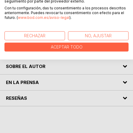
DESCRIPCIÓN
seguimiento por parte del proveedor externo.
Con tu configuración, das tu consentimiento a los procesos descritos
anteriormente. Puedes revocar tu consentimiento con efecto para el
futuro. (
www.bod.com.es/aviso-legal
).
Todos tenemos capacidad para hacer una cosa y aún así la
mayoría de las veces no sabemos ni por dónde empezar.
Este libro no es más que un conjunto de "cosas" útiles no
RECHAZAR
NO, AJUSTAR
solo para entender dónde estamos, sino para enfocar lo
que queremos, cómo llegar a algo, cómo hacer cosas sin
ACEPTAR TODO
morir en el intento.
SOBRE EL AUTOR
EN LA PRENSA
RESEÑAS