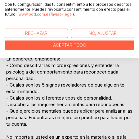
Desgraciadamente no se puede hacer nada, el 78% de las
Con tu configuración, das tu consentimiento a los procesos descritos
personas mienten por naturaleza, lo único que hay que
anteriormente. Puedes revocar tu consentimiento con efecto para el
hacer es aprender a entender quién te miente para que no
futuro. (
www.bod.com.es/aviso-legal
).
te engañen.
Gracias a este libro, descubrirá exactamente las mismas
técnicas que utilizan los servicios secretos en los
RECHAZAR
NO, AJUSTAR
interrogatorios para analizar a cualquier persona, leer su
ACEPTAR TODO
mente y comprender si miente o no.
En concreto, entenderás:
- Cómo descifrar las microexpresiones y entender la
psicología del comportamiento para reconocer cada
personalidad.
- Cuáles son los 5 signos reveladores de que alguien te
está mintiendo.
- Cuáles son los diferentes tipos de personalidad.
Descubrirá las mejores herramientas para reconocerlas.
- Qué ejercicios mentales puedes aplicar para analizar a las
personas. Encontrarás un ejercicio práctico para hacer por
tu cuenta.
No importa si usted es un experto en la materia o si es la