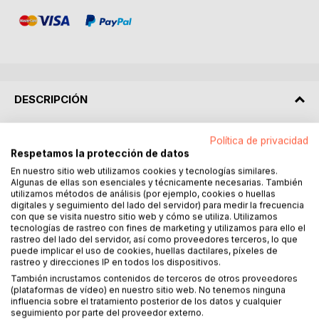
DESCRIPCIÓN
¿Se encuentra a menudo frente a personas que no sabe si
Política de privacidad
Respetamos la protección de datos
dicen la verdad? ¿Le gustaría tener la capacidad de captar
todas las señales del cuerpo, incluso las más sutiles, para
En nuestro sitio web utilizamos cookies y tecnologías similares.
Algunas de ellas son esenciales y técnicamente necesarias. También
saber si su interlocutor le está mintiendo?
utilizamos métodos de análisis (por ejemplo, cookies o huellas
digitales y seguimiento del lado del servidor) para medir la frecuencia
Seguramente has experimentado al menos una vez en tu
con que se visita nuestro sitio web y cómo se utiliza. Utilizamos
tecnologías de rastreo con fines de marketing y utilizamos para ello el
vida ser apuñalado por la espalda por alguien que creías
rastreo del lado del servidor, así como proveedores terceros, lo que
conocer a ciegas...
puede implicar el uso de cookies, huellas dactilares, píxeles de
rastreo y direcciones IP en todos los dispositivos.
¿Cuánta rabia, resentimiento y decepción sentiste en ese
También incrustamos contenidos de terceros de otros proveedores
momento? Mucho, ¿verdad?
(plataformas de vídeo) en nuestro sitio web. No tenemos ninguna
influencia sobre el tratamiento posterior de los datos y cualquier
seguimiento por parte del proveedor externo.