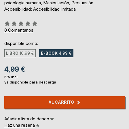
psicología humana, Manipulación, Persuasión
Accesibilidad: Accesibilidad limitada
Rating:
0%
0
Comentarios
disponible como:
LIBRO
16,99 €
E-BOOK
4,99 €
4,99 €
IVA incl.
ya disponible para descarga
AL CARRITO
Añadir a lista de deseo
Haz una reseña