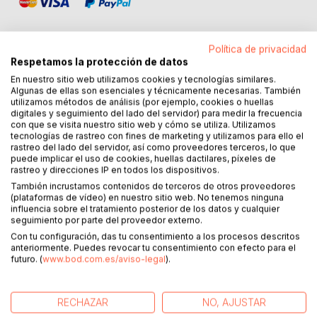
Política de privacidad
Respetamos la protección de datos
En nuestro sitio web utilizamos cookies y tecnologías similares.
DESCRIPCIÓN
Algunas de ellas son esenciales y técnicamente necesarias. También
utilizamos métodos de análisis (por ejemplo, cookies o huellas
digitales y seguimiento del lado del servidor) para medir la frecuencia
Dan Hild é um nutricionista e treinador de saúde. Este é um
con que se visita nuestro sitio web y cómo se utiliza. Utilizamos
trabalho que ele produz com convicção. Ele perdeu mais
tecnologías de rastreo con fines de marketing y utilizamos para ello el
rastreo del lado del servidor, así como proveedores terceros, lo que
de 40 quilos ao longo de sua vida, e aprendeu muito sobre
puede implicar el uso de cookies, huellas dactilares, píxeles de
seu corpo e a relação entre a obesidade, nutrição e outras
rastreo y direcciones IP en todos los dispositivos.
técnicas.
También incrustamos contenidos de terceros de otros proveedores
(plataformas de vídeo) en nuestro sitio web. No tenemos ninguna
influencia sobre el tratamiento posterior de los datos y cualquier
Este livro não apresenta o programa de dieta de Dan Hild. É
seguimiento por parte del proveedor externo.
melhor dizer que ele te fornece opções adicionais. Por
Con tu configuración, das tu consentimiento a los procesos descritos
exemplo, que seu metabolismo pode ser ativado durante
anteriormente. Puedes revocar tu consentimiento con efecto para el
uma dieta, atingindo um método mais eficaz de queima de
futuro. (
www.bod.com.es/aviso-legal
).
calorias, independente de você escolher seguir uma dieta
rica em carboidratos, um equilíbrio metabólico, a dieta
Brigitte ou uma dieta baixa em carboidratos.
RECHAZAR
NO, AJUSTAR