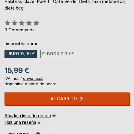
Palabras clave: Pu-Erh, Cafe Verde, Dieta, taxa metabólica,
dieta hcg
Rating:
0%
0
Comentarios
disponible como:
LIBRO
15,99 €
E-BOOK
9,99 €
15,99 €
IVA incl. /
envío excl.
disponible a partir de ahora
AL CARRITO
Añadir a lista de deseo
Haz una reseña