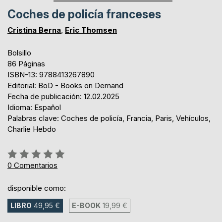
Coches de policía franceses
Cristina Berna
,
Eric Thomsen
Bolsillo
86 Páginas
ISBN-13: 9788413267890
Editorial: BoD - Books on Demand
Fecha de publicación: 12.02.2025
Idioma: Español
Palabras clave: Coches de policía, Francia, Paris, Vehículos,
Charlie Hebdo
Rating:
0%
0
Comentarios
disponible como:
LIBRO
49,95 €
E-BOOK
19,99 €