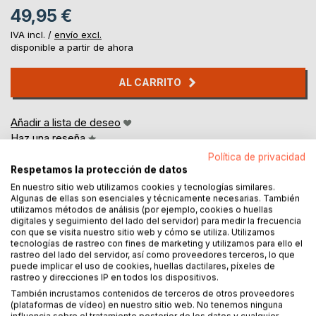
49,95 €
IVA incl. /
envío excl.
disponible a partir de ahora
AL CARRITO
Añadir a lista de deseo
Haz una reseña
Política de privacidad
Respetamos la protección de datos
En nuestro sitio web utilizamos cookies y tecnologías similares.
Algunas de ellas son esenciales y técnicamente necesarias. También
utilizamos métodos de análisis (por ejemplo, cookies o huellas
digitales y seguimiento del lado del servidor) para medir la frecuencia
con que se visita nuestro sitio web y cómo se utiliza. Utilizamos
tecnologías de rastreo con fines de marketing y utilizamos para ello el
DESCRIPCIÓN
rastreo del lado del servidor, así como proveedores terceros, lo que
puede implicar el uso de cookies, huellas dactilares, píxeles de
rastreo y direcciones IP en todos los dispositivos.
Los coches de policía suelen ser muy visibles en nuestra
También incrustamos contenidos de terceros de otros proveedores
sociedad, anunciando el importante papel de la policía.
(plataformas de vídeo) en nuestro sitio web. No tenemos ninguna
Además, son muy apreciados por los niños.