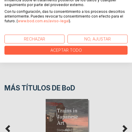
influencia sobre el tratamiento posterior de los datos y cualquier
seguimiento por parte del proveedor externo.
Con tu configuración, das tu consentimiento a los procesos descritos
SOBRE EL AUTOR
anteriormente. Puedes revocar tu consentimiento con efecto para el
futuro. (
www.bod.com.es/aviso-legal
).
EN LA PRENSA
RECHAZAR
NO, AJUSTAR
RESEÑAS
ACEPTAR TODO
MÁS TÍTULOS DE
BoD