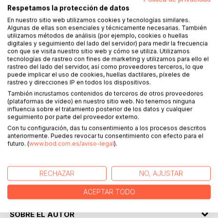
Respetamos la protección de datos
En nuestro sitio web utilizamos cookies y tecnologías similares.
Algunas de ellas son esenciales y técnicamente necesarias. También
DESCRIPCIÓN
utilizamos métodos de análisis (por ejemplo, cookies o huellas
digitales y seguimiento del lado del servidor) para medir la frecuencia
con que se visita nuestro sitio web y cómo se utiliza. Utilizamos
tecnologías de rastreo con fines de marketing y utilizamos para ello el
Ainara es una estudiante más en un tranquilo instituto de un
rastreo del lado del servidor, así como proveedores terceros, lo que
apacible y pequeño pueblo. Un día, un inesperado suceso
puede implicar el uso de cookies, huellas dactilares, píxeles de
rastreo y direcciones IP en todos los dispositivos.
provoca el Caos en su instituto y desencadena una serie
También incrustamos contenidos de terceros de otros proveedores
de sucesos increíbles y trepidantes. Una sería de sucesos
(plataformas de vídeo) en nuestro sitio web. No tenemos ninguna
que hacen que la joven estudiante, a medida que va
influencia sobre el tratamiento posterior de los datos y cualquier
resolviendo misterios, vaya madurando como persona.
seguimiento por parte del proveedor externo.
Caos en el instituto mantiene a lo largo de todas sus
Con tu configuración, das tu consentimiento a los procesos descritos
páginas un ritmo frenético, pero también incluye
anteriormente. Puedes revocar tu consentimiento con efecto para el
futuro. (
www.bod.com.es/aviso-legal
).
reflexiones y lecciones de vida. Una de ellas es que la
existencia te puede deparar sorpresas inesperadas en
cualquier momento y que el bien y el mal pueden estar en
RECHAZAR
NO, AJUSTAR
cualquier sitio. Incluso en tu casa. Aquí empiezan las
extraordinarias aventuras de Ainara.
ACEPTAR TODO
SOBRE EL AUTOR