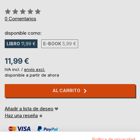
Rating:
0%
0
Comentarios
disponible como:
LIBRO
11,99 €
E-BOOK
5,99 €
11,99 €
IVA incl. /
envío excl.
disponible a partir de ahora
AL CARRITO
Añadir a lista de deseo
Haz una reseña
Política de privacidad