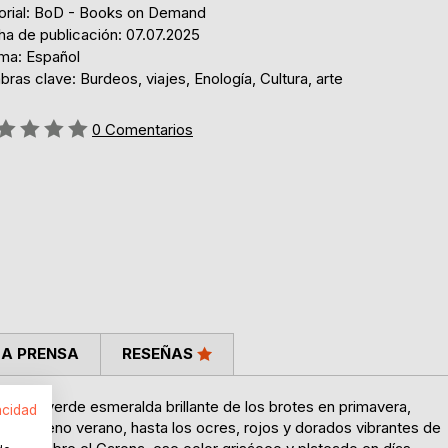
torial: BoD - Books on Demand
ha de publicación: 07.07.2025
oma: Español
bras clave: Burdeos, viajes, Enología, Cultura, arte
ng:
0
Comentarios
LA PRENSA
RESEÑAS
sde el verde esmeralda brillante de los brotes en primavera,
acidad
s en pleno verano, hasta los ocres, rojos y dorados vibrantes de