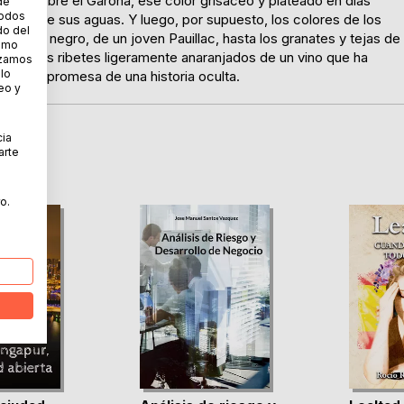
La luz sobre el Garona, ese color grisáceo y plateado en días
de
todos
one sobre sus aguas. Y luego, por supuesto, los colores de los
do del
o, casi negro, de un joven Pauillac, hasta los granates y tejas de
cómo
 por los ribetes ligeramente anaranjados de un vino que ha
lizamos
 lo
o, una promesa de una historia oculta.
eo y
cia
arte
o.