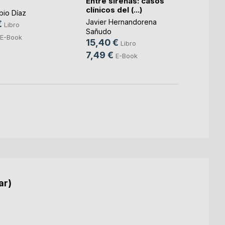
Entre sirenas: casos
Econo
clínicos del (...)
para 
bio Díaz
Javier Hernandorena
Dr. Wal
€
Libro
Sañudo
24,9
E-Book
15,40 €
Libro
9,49
7,49 €
E-Book
ar)