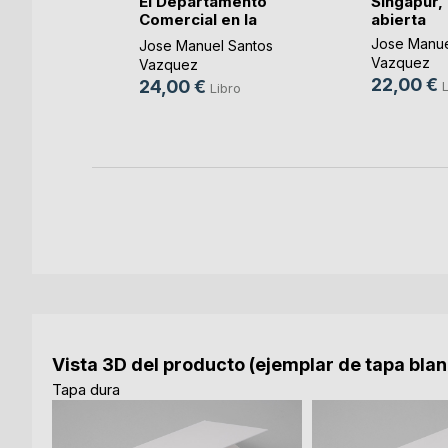
IDA
El Departamento
Singapur,
Comercial en la
abierta
ES
empresa
Jose Manue
Jose Manuel Santos
o
Vazquez
Vazquez
ok
22,00 €
24,00 €
L
Libro
Vista 3D del producto (ejemplar de tapa bla
Tapa dura