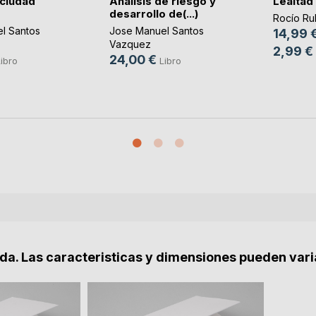
 ciudad
Análisis de riesgo y
Lealtad
desarrollo de(...)
Rocío Ru
l Santos
Jose Manuel Santos
14,99 
Vazquez
2,99 €
24,00 €
ibro
Libro
nda. Las caracteristicas y dimensiones pueden vari