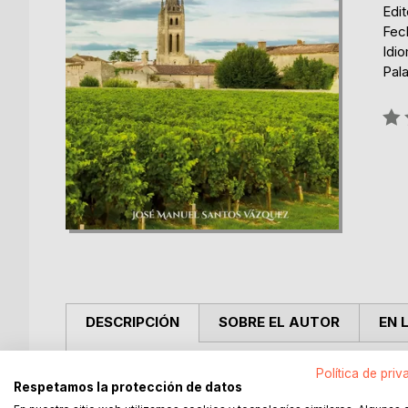
Edi
Fec
Idi
Pala
Rati
0%
DESCRIPCIÓN
SOBRE EL AUTOR
EN 
Los colores de Burdeos son una paleta infinita. De
Política de priv
Respetamos la protección de datos
pasando por el verde intenso y maduro de las hoja