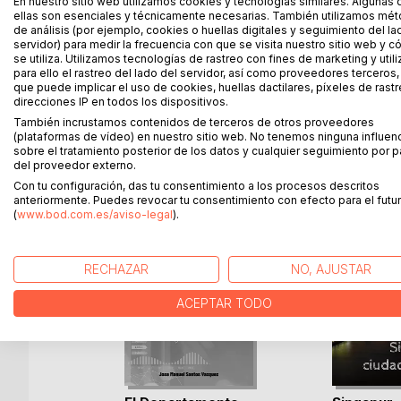
los viñedos en otoño, justo antes de la vendimia. 
En nuestro sitio web utilizamos cookies y tecnologías similares. Algunas 
ellas son esenciales y técnicamente necesarias. También utilizamos mé
nublados, o el destello dorado cuando el sol se p
de análisis (por ejemplo, cookies o huellas digitales y seguimiento del la
propios vinos en la copa. Desde el púrpura profund
servidor) para medir la frecuencia con que se visita nuestro sitio web y 
un Margaux o un Pomerol de larga crianza, pasando
se utiliza. Utilizamos tecnologías de rastreo con fines de marketing y uti
para ello el rastreo del lado del servidor, así como proveedores terceros,
madurado durante décadas. Cada color es un indici
que puede implicar el uso de cookies, huellas dactilares, píxeles de rastr
direcciones IP en todos los dispositivos.
También incrustamos contenidos de terceros de otros proveedores
(plataformas de vídeo) en nuestro sitio web. No tenemos ninguna influen
MÁS TÍTULOS DE
BoD
sobre el tratamiento posterior de los datos y cualquier seguimiento por p
del proveedor externo.
Con tu configuración, das tu consentimiento a los procesos descritos
anteriormente. Puedes revocar tu consentimiento con efecto para el futur
(
www.bod.com.es/aviso-legal
).
RECHAZAR
NO, AJUSTAR
ACEPTAR TODO