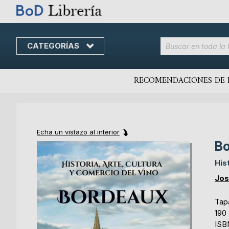
CATEGORÍAS
Skip
to
content
RECOMENDACIONES DE 
Echa un vistazo al interior
Bo
Skip
Skip
to
to
His
the
the
end
beginning
Jos
of
of
the
the
Tap
images
images
190
gallery
gallery
ISB