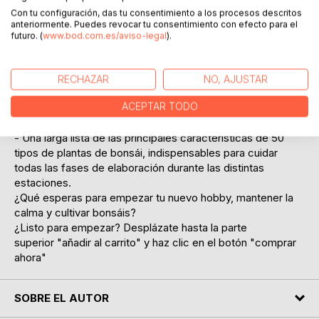
valor.
Con tu configuración, das tu consentimiento a los procesos descritos
- Extraordinarios consejos para la búsqueda de la planta
anteriormente. Puedes revocar tu consentimiento con efecto para el
adecuada, indicaciones sobre los diferentes estilos de
futuro. (
www.bod.com.es/aviso-legal
).
bonsái, hasta la descripción de los verdaderos cuidados
que necesita nuestro árbol en miniatura, como la poda, la
atadura, el replanteo, etc.
RECHAZAR
NO, AJUSTAR
- Una amplia sección dedicada a la descripción de las
ACEPTAR TODO
características de las plantas más comunes, para ofrecer
una referencia rápida y segura en cada fase del trabajo.
- Una larga lista de las principales características de 50
tipos de plantas de bonsái, indispensables para cuidar
todas las fases de elaboración durante las distintas
estaciones.
¿Qué esperas para empezar tu nuevo hobby, mantener la
calma y cultivar bonsáis?
¿Listo para empezar? Desplázate hasta la parte
superior "añadir al carrito" y haz clic en el botón "comprar
ahora"
SOBRE EL AUTOR