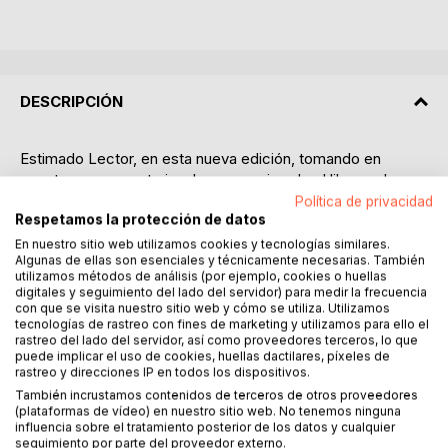
DESCRIPCIÓN
Estimado Lector, en esta nueva edición, tomando en
cuenta sus comentarios, hemos mejorado el libro en la
parte técnica y sobre el cuidado del Bonsai.
Política de privacidad
Respetamos la protección de datos
Además, hemos aumentado el manual a cincuenta y cinco
páginas, manteniendo siempre el mismo precio.
En nuestro sitio web utilizamos cookies y tecnologías similares.
Algunas de ellas son esenciales y técnicamente necesarias. También
utilizamos métodos de análisis (por ejemplo, cookies o huellas
Obtener resultados satisfactorios en el arte de los bonsáis
digitales y seguimiento del lado del servidor) para medir la frecuencia
es mucho menos arduo de lo que se podría pensar: basta
con que se visita nuestro sitio web y cómo se utiliza. Utilizamos
tecnologías de rastreo con fines de marketing y utilizamos para ello el
con aprender algunas reglas básicas que explican cómo
rastreo del lado del servidor, así como proveedores terceros, lo que
comportarse en diferentes situaciones, armarse de
puede implicar el uso de cookies, huellas dactilares, píxeles de
paciencia, pasión y comenzar.
rastreo y direcciones IP en todos los dispositivos.
En este manual descubrirás:
También incrustamos contenidos de terceros de otros proveedores
(plataformas de vídeo) en nuestro sitio web. No tenemos ninguna
influencia sobre el tratamiento posterior de los datos y cualquier
- Los pasos necesarios para obtener un bonsái de buen
seguimiento por parte del proveedor externo.