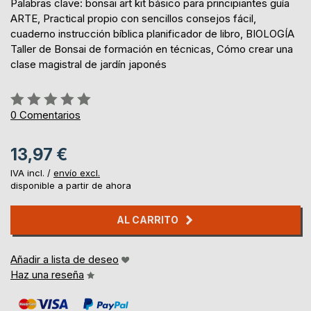
Palabras clave: bonsai art kit básico para principiantes guía
ARTE, Practical propio con sencillos consejos fácil,
cuaderno instrucción bíblica planificador de libro, BIOLOGÍA
Taller de Bonsai de formación en técnicas, Cómo crear una
clase magistral de jardín japonés
Rating:
0%
0
Comentarios
13,97 €
IVA incl. /
envío excl.
disponible a partir de ahora
AL CARRITO
Añadir a lista de deseo
Haz una reseña