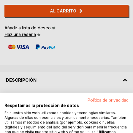
AL CARRITO
Añadir a lista de deseo
Haz una reseña
DESCRIPCIÓN
¡Los camiones de bomberos son algunos de los vehículos
Política de privacidad
más interesantes de todos!
Respetamos la protección de datos
Están bellamente coloreados, tienen un cromo llamativo y
En nuestro sitio web utilizamos cookies y tecnologías similares.
tienen todo este equipo interesante.
Algunas de ellas son esenciales y técnicamente necesarias. También
Los camiones de bomberos tienen luces muy llamativas,
utilizamos métodos de análisis (por ejemplo, cookies o huellas
digitales y seguimiento del lado del servidor) para medir la frecuencia
bocinas y sirenas fuertes y variadas y algunos de ellos
con que se visita nuestro sitio web y cómo se utiliza. Utilizamos