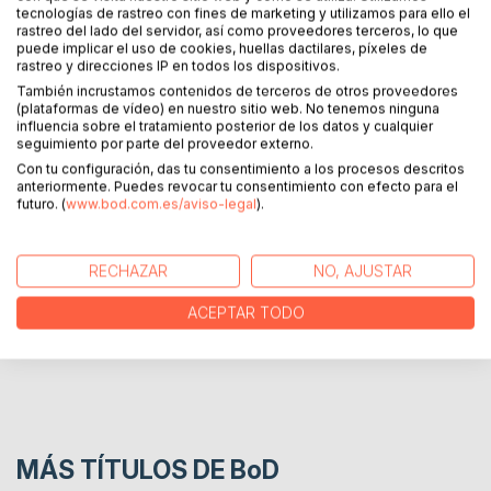
todavía tienen campanas.
tecnologías de rastreo con fines de marketing y utilizamos para ello el
Los camiones de bomberos tienen que ver con el servicio
rastreo del lado del servidor, así como proveedores terceros, lo que
puede implicar el uso de cookies, huellas dactilares, píxeles de
público: vienen a ayudarlo si su casa se está incendiando o
rastreo y direcciones IP en todos los dispositivos.
ha ocurrido un accidente.
También incrustamos contenidos de terceros de otros proveedores
Honramos a todos los bomberos y rescatistas este 4 de
(plataformas de vídeo) en nuestro sitio web. No tenemos ninguna
julio de 2023 y esperamos que disfruten de nuestra
influencia sobre el tratamiento posterior de los datos y cualquier
selección de fotos.
seguimiento por parte del proveedor externo.
Con tu configuración, das tu consentimiento a los procesos descritos
anteriormente. Puedes revocar tu consentimiento con efecto para el
futuro. (
www.bod.com.es/aviso-legal
).
SOBRE EL AUTOR
EN LA PRENSA
RECHAZAR
NO, AJUSTAR
ACEPTAR TODO
RESEÑAS
MÁS TÍTULOS DE
BoD