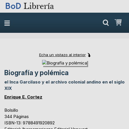
Skip
Mi 
to
content
Echa un vistazo al interior
Skip
Skip
to
to
Biografía y polémica
the
the
end
beginning
el Inca Garcilaso y el archivo colonial andino en el siglo
of
of
XIX
the
the
Enrique E. Cortez
images
images
gallery
gallery
Bolsillo
344 Páginas
ISBN-13: 9788491920892