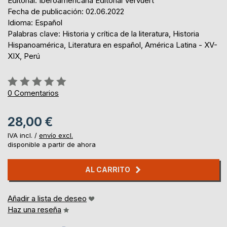
Editorial: Iberoamericana Editorial Vervuert
Fecha de publicación: 02.06.2022
Idioma: Español
Palabras clave: Historia y crítica de la literatura, Historia
Hispanoamérica, Literatura en español, América Latina - XV-
XIX, Perú
Rating:
0%
0
Comentarios
28,00 €
IVA incl. /
envío excl.
disponible a partir de ahora
AL CARRITO
Añadir a lista de deseo
Haz una reseña