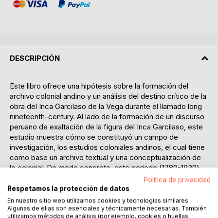
DESCRIPCIÓN
Este libro ofrece una hipótesis sobre la formación del
archivo colonial andino y un análisis del destino crítico de la
obra del Inca Garcilaso de la Vega durante el llamado long
nineteenth-century. Al lado de la formación de un discurso
peruano de exaltación de la figura del Inca Garcilaso, este
estudio muestra cómo se constituyó un campo de
investigación, los estudios coloniales andinos, el cual tiene
como base un archivo textual y una conceptualización de
lo colonial. De modo concreto, este periodo (1780-1930)
tiene la ventaja de marcar el uso subversivo de la obra del
Política de privacidad
Inca Garcilaso por parte del cacique cuzqueño José
Respetamos la protección de datos
Gabriel Condorcanqui; su cuestionamiento y
En nuestro sitio web utilizamos cookies y tecnologías similares.
desacreditación como historiador en la segunda parte del
Algunas de ellas son esenciales y técnicamente necesarias. También
utilizamos métodos de análisis (por ejemplo, cookies o huellas