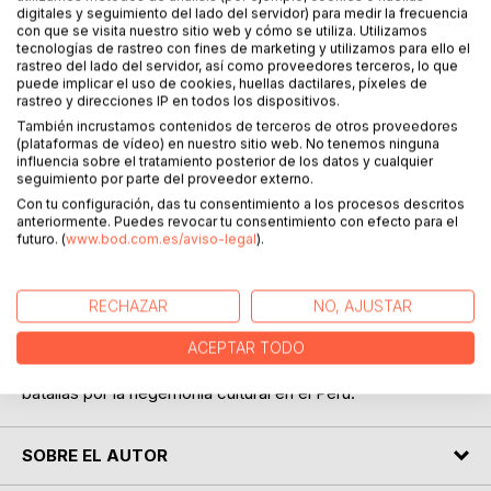
siglo XIX, desde una perspectiva internacional por
digitales y seguimiento del lado del servidor) para medir la frecuencia
historiadores y arcontes como William H. Prescott y
con que se visita nuestro sitio web y cómo se utiliza. Utilizamos
Marcelino Menéndez Pelayo; y su final rehabilitación
tecnologías de rastreo con fines de marketing y utilizamos para ello el
rastreo del lado del servidor, así como proveedores terceros, lo que
histórica entre 1906 y 1916, sobre todo por las posibilidades
puede implicar el uso de cookies, huellas dactilares, píxeles de
tropológicas que su condición biográfica permitía a los
rastreo y direcciones IP en todos los dispositivos.
entusiastas ideólogos del peruanismo de esa época,
También incrustamos contenidos de terceros de otros proveedores
encabezados por José de la Riva-Agüero.
(plataformas de vídeo) en nuestro sitio web. No tenemos ninguna
influencia sobre el tratamiento posterior de los datos y cualquier
seguimiento por parte del proveedor externo.
Ante los cuestionamientos que se hicieron del valor
Con tu configuración, das tu consentimiento a los procesos descritos
histórico de la obra del mestizo desde una concepción
anteriormente. Puedes revocar tu consentimiento con efecto para el
historiográfica que valoraba la investigación documental, y
futuro. (
www.bod.com.es/aviso-legal
).
que descartaba parcialmente la obra de Garcilaso bajo la
luz de nuevos hallazgos documentales, la respuesta
peruana fue investigar la situación biográfica del Inca
RECHAZAR
NO, AJUSTAR
Garcilaso. Este libro explica las condiciones intelectuales
en las que esa investigación biográfica se inició, analizando
ACEPTAR TODO
sus énfasis, sus polémicas por el sentido histórico y sus
batallas por la hegemonía cultural en el Perú.
SOBRE EL AUTOR