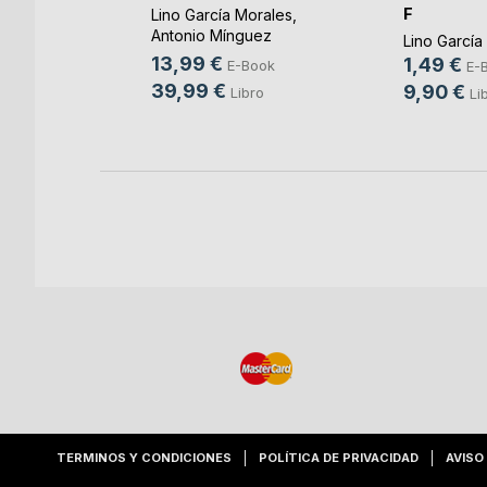
as
F
Lino García Morales
,
n
Antonio Mínguez
Lino García
Olivares
, ...
13,99 €
orales
1,49 €
E-Book
E-
ok
39,99 €
9,90 €
Libro
Li
TERMINOS Y CONDICIONES
POLÍTICA DE PRIVACIDAD
AVISO