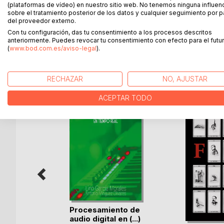
Roma es una joven fotógrafa con toda una vida po
(plataformas de vídeo) en nuestro sitio web. No tenemos ninguna influen
sobre el tratamiento posterior de los datos y cualquier seguimiento por p
sordo y mudo. Una gramola en un bar decadente es
del proveedor externo.
mapas o señales donde conocerá el verdadera sign
Con tu configuración, das tu consentimiento a los procesos descritos
perdido todo. Esta es una novela, que habla de n
anteriormente. Puedes revocar tu consentimiento con efecto para el futur
(
www.bod.com.es/aviso-legal
).
MÁS TÍTULOS DE
BoD
RECHAZAR
NO, AJUSTAR
ACEPTAR TODO
Procesamiento de
audio digital en (...)