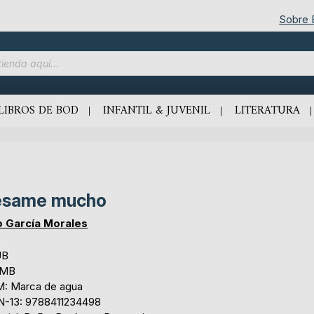
Sobre
LIBROS DE BOD
INFANTIL & JUVENIL
LITERATURA
ésame mucho
o García Morales
UB
 MB
: Marca de agua
N-13: 9788411234498