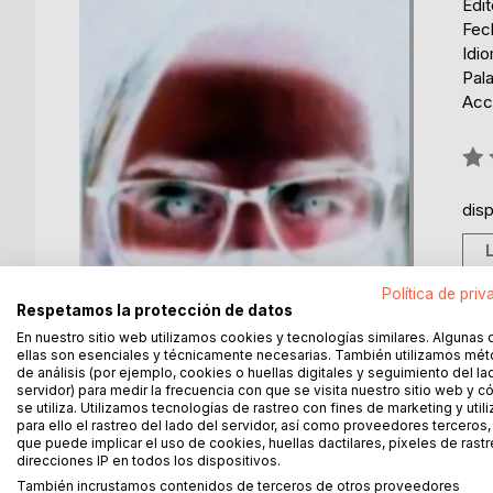
Edi
Fec
Idi
Pala
Acce
Rati
0%
dis
Política de priv
Respetamos la protección de datos
En nuestro sitio web utilizamos cookies y tecnologías similares. Algunas 
ellas son esenciales y técnicamente necesarias. También utilizamos mé
de análisis (por ejemplo, cookies o huellas digitales y seguimiento del la
servidor) para medir la frecuencia con que se visita nuestro sitio web y 
se utiliza. Utilizamos tecnologías de rastreo con fines de marketing y uti
para ello el rastreo del lado del servidor, así como proveedores terceros,
que puede implicar el uso de cookies, huellas dactilares, píxeles de rastr
DESCRIPCIÓN
SOBRE EL AUTOR
EN 
direcciones IP en todos los dispositivos.
También incrustamos contenidos de terceros de otros proveedores