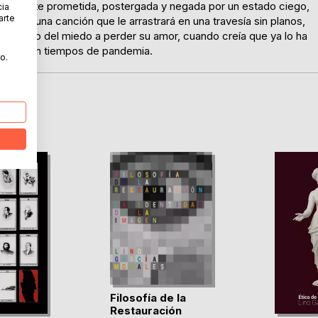
r delante prometida, postergada y negada por un estado ciego,
cia
arte
cupe una canción que le arrastrará en una travesía sin planos,
ificado del miedo a perder su amor, cuando creía que ya lo ha
ovelas, en tiempos de pandemia.
o.
Filosofía de la
Restauración