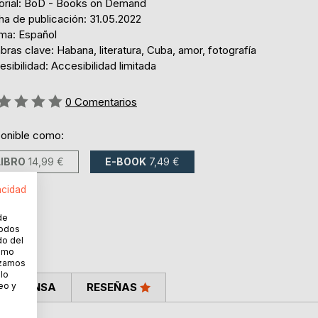
torial: BoD - Books on Demand
ha de publicación: 31.05.2022
oma: Español
bras clave: Habana, literatura, Cuba, amor, fotografía
sibilidad: Accesibilidad limitada
ng:
0
Comentarios
ponible como:
LIBRO
14,99 €
E-BOOK
7,49 €
acidad
de
todos
do del
cómo
lizamos
 lo
eo y
LA PRENSA
RESEÑAS