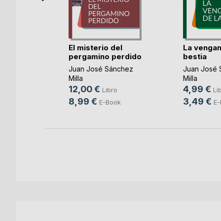
s
El misterio del
La vengan
pergamino perdido
bestia
Juan José Sánchez
Juan José 
Milla
Milla
12,00 €
4,99 €
Libro
Li
o
8,99 €
3,49 €
E-Book
E-
ok