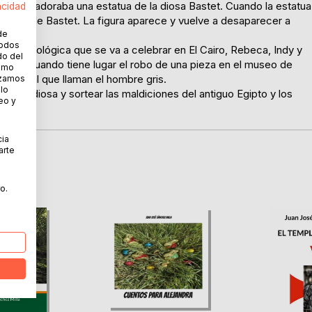
el Nilo adoraba una estatua de la diosa Bastet. Cuando la estatua
acidad
esinos de Bastet. La figura aparece y vuelve a desaparecer a
de
todos
n arqueológica que se va a celebrar en El Cairo, Rebeca, Indy y
do del
ntura cuando tiene lugar el robo de una pieza en el museo de
cómo
sonaje al que llaman el hombre gris.
lizamos
 lo
e la diosa y sortear las maldiciones del antiguo Egipto y los
eo y
cia
arte
o.