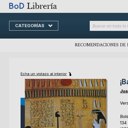
CATEGORÍAS
Skip
to
content
RECOMENDACIONES DE 
Echa un vistazo al interior
¡B
Skip
Skip
to
to
Jua
the
the
end
beginning
Ver
of
of
the
the
Bols
images
images
134
gallery
gallery