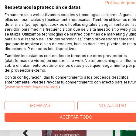
Hace miles de años, una pequeña aldea del delta d
Política de priv
Respetamos la protección de datos
desaparece, sus acólitos crean la secta de los as
En nuestro sitio web utilizamos cookies y tecnologías similares. Algunas 
través de los siglos.
ellas son esenciales y técnicamente necesarias. También utilizamos mé
En la actualidad, con motivo de una gran exposició
de análisis (por ejemplo, cookies o huellas digitales y seguimiento del la
sus amigos, se ven envueltos en una peligrosa ave
servidor) para medir la frecuencia con que se visita nuestro sitio web y 
Berlín, cometido por un enigmático y siniestro per
se utiliza. Utilizamos tecnologías de rastreo con fines de marketing y uti
para ello el rastreo del lado del servidor, así como proveedores terceros,
¿Podrán Rebeca y sus amigos recuperar la estatua d
que puede implicar el uso de cookies, huellas dactilares, píxeles de rastr
peligros que sus enemigos les preparan?
direcciones IP en todos los dispositivos.
También incrustamos contenidos de terceros de otros proveedores
(plataformas de vídeo) en nuestro sitio web. No tenemos ninguna influen
sobre el tratamiento posterior de los datos y cualquier seguimiento por p
del proveedor externo.
MÁS TÍTULOS DE
BoD
Con tu configuración, das tu consentimiento a los procesos descritos
anteriormente. Puedes revocar tu consentimiento con efecto para el futur
(
www.bod.com.es/aviso-legal
).
RECHAZAR
NO, AJUSTAR
ACEPTAR TODO