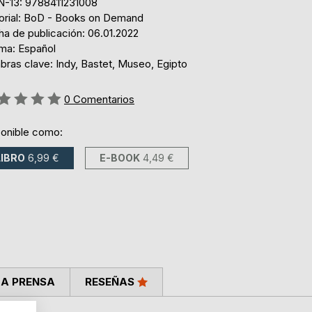
N-13: 9788411231008
torial: BoD - Books on Demand
ha de publicación: 06.01.2022
oma: Español
bras clave: Indy, Bastet, Museo, Egipto
ng:
0
Comentarios
ponible como:
LIBRO
6,99 €
E-BOOK
4,49 €
LA PRENSA
RESEÑAS