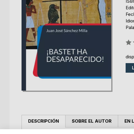
ISB
Edi
Fec
Idi
Pala
Rati
0%
dis
DESCRIPCIÓN
SOBRE EL AUTOR
EN 