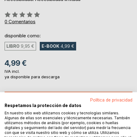
Rating:
0%
0
Comentarios
disponible como:
LIBRO
9,95 €
E-BOOK
4,99 €
4,99 €
IVA incl.
ya disponible para descarga
AL CARRITO
Política de privacidad
Respetamos la protección de datos
En nuestro sitio web utilizamos cookies y tecnologías similares.
Añadir a lista de deseo
Algunas de ellas son esenciales y técnicamente necesarias. También
Haz una reseña
utilizamos métodos de análisis (por ejemplo, cookies o huellas
digitales y seguimiento del lado del servidor) para medir la frecuencia
con que se visita nuestro sitio web y cómo se utiliza. Utilizamos