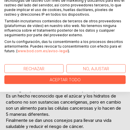
tecnologías de rastreo con fines de marketing y utilizamos para ello el
rastreo del lado del servidor, así como proveedores terceros, lo que
puede implicar el uso de cookies, huellas dactilares, píxeles de
rastreo y direcciones IP en todos los dispositivos.
También incrustamos contenidos de terceros de otros proveedores
(plataformas de vídeo) en nuestro sitio web. No tenemos ninguna
DESCRIPCIÓN
influencia sobre el tratamiento posterior de los datos y cualquier
seguimiento por parte del proveedor externo.
Con tu configuración, das tu consentimiento a los procesos descritos
anteriormente. Puedes revocar tu consentimiento con efecto para el
En este libro, en primer lugar, se hace una descripción
futuro. (
www.bod.com.es/aviso-legal
).
sucinta de las principales enfermedades relacionadas con
el consumo excesivo de hidratos de carbono
(carbohidratos) según la dieta actual, como la obesidad, la
RECHAZAR
NO, AJUSTAR
diabetes, las alteraciones cardiovasculares, las afecciones
neurológicas y la desmineralización.
ACEPTAR TODO
Después se centra en cómo estos alimentos representan
un riesgo importante de contraer cualquier tipo de cáncer.
Es un hecho reconocido que el azúcar y los hidratos de
carbono no son sustancias cancerígenas, pero en cambio
son un alimento para las células cancerosas y lo hacen de
5 maneras diferentes.
Finalmente se dan unos consejos para llevar una vida
saludable y reducir el riesgo de cáncer.