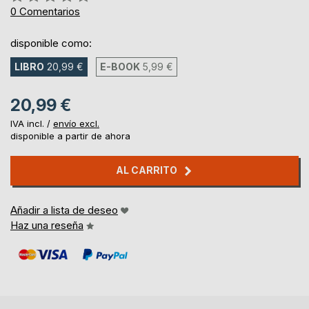
0%
0
Comentarios
disponible como:
LIBRO
20,99 €
E-BOOK
5,99 €
20,99 €
IVA incl. /
envío excl.
disponible a partir de ahora
AL CARRITO
Añadir a lista de deseo
Haz una reseña