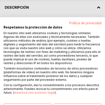
DESCRIPCIÓN
Dos hermanas, Arsinoe y Cleopatra, dos reinas al mismo
Política de privacidad
tiempo y en un mismo país: Egipto.
Respetamos la protección de datos
El enfrentamiento entre ambas fue implacable. Las dos
En nuestro sitio web utilizamos cookies y tecnologías similares.
lucharon denodadamente para hacerse con las riendas de
Algunas de ellas son esenciales y técnicamente necesarias. También
su patria.
utilizamos métodos de análisis (por ejemplo, cookies o huellas
digitales y seguimiento del lado del servidor) para medir la frecuencia
Los emperadores César Augusto y Marco Antonio cayeron
con que se visita nuestro sitio web y cómo se utiliza. Utilizamos
rendidos a los pies de Cleopatra y vivieron junto a ella
tecnologías de rastreo con fines de marketing y utilizamos para ello el
apasionadas historias de amor. Ambos fueron hábilmente
rastreo del lado del servidor, así como proveedores terceros, lo que
puede implicar el uso de cookies, huellas dactilares, píxeles de
manejados por Cleopatra para que la ayudaran a terminar
rastreo y direcciones IP en todos los dispositivos.
con la vida de su hermana, aunque César admiraba tanto a
También incrustamos contenidos de terceros de otros proveedores
Arsinoe que decidió una arriesgada estrategia para salvarla.
(plataformas de vídeo) en nuestro sitio web. No tenemos ninguna
Arsinoe, en medio de su azarosa vida, vivió una intensa
influencia sobre el tratamiento posterior de los datos y cualquier
historia de amor siempre amenazada por el filo de las
seguimiento por parte del proveedor externo.
espadas que empuñaban los sicarios comandados en la
Con tu configuración, das tu consentimiento a los procesos descritos
anteriormente. Puedes revocar tu consentimiento con efecto para el
distancia por Cleopatra.
futuro. (
www.bod.com.es/aviso-legal
).
La lucha parecía interminable pero el destino debía
cumplirse inexorablemente y llegó el momento para
Arsinoe de enfrentarse al juicio final de Osiris. La sentencia