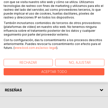
con que se visita nuestro sitio web y cómo se utiliza. Utilizamos
tecnologías de rastreo con fines de marketing y utilizamos para ello el
rastreo del lado del servidor, así como proveedores terceros, lo que
puede implicar el uso de cookies, huellas dactilares, píxeles de
rastreo y direcciones IP en todos los dispositivos.
También incrustamos contenidos de terceros de otros proveedores
DESCRIPCIÓN
(plataformas de vídeo) en nuestro sitio web. No tenemos ninguna
influencia sobre el tratamiento posterior de los datos y cualquier
seguimiento por parte del proveedor externo.
Aromas encantados, es una pequeña guía, en la cual
Con tu configuración, das tu consentimiento a los procesos descritos
anteriormente. Puedes revocar tu consentimiento con efecto para el
encontraras pequeños y prácticos rituales, ejecutados con
futuro. (
www.bod.com.es/aviso-legal
).
aceites esenciales.
RECHAZAR
NO, AJUSTAR
SOBRE EL AUTOR
ACEPTAR TODO
EN LA PRENSA
RESEÑAS