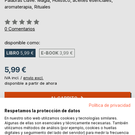
Palabras clave: Magia, Holístico, aceites esenciales,
aromaterapia, Rituales
Rating:
0%
0
Comentarios
disponible como:
LIBRO
5,99 €
E-BOOK
3,99 €
5,99 €
IVA incl. /
envío excl.
disponible a partir de ahora
AL CARRITO
Política de privacidad
Respetamos la protección de datos
Añadir a lista de deseo
En nuestro sitio web utilizamos cookies y tecnologías similares.
Haz una reseña
Algunas de ellas son esenciales y técnicamente necesarias. También
utilizamos métodos de análisis (por ejemplo, cookies o huellas
digitales y seguimiento del lado del servidor) para medir la frecuencia