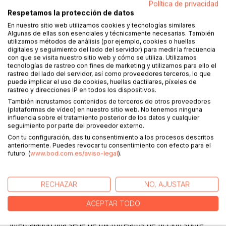
Política de privacidad
Respetamos la protección de datos
En nuestro sitio web utilizamos cookies y tecnologías similares.
Algunas de ellas son esenciales y técnicamente necesarias. También
utilizamos métodos de análisis (por ejemplo, cookies o huellas
digitales y seguimiento del lado del servidor) para medir la frecuencia
con que se visita nuestro sitio web y cómo se utiliza. Utilizamos
tecnologías de rastreo con fines de marketing y utilizamos para ello el
DESCRIPCIÓN
rastreo del lado del servidor, así como proveedores terceros, lo que
puede implicar el uso de cookies, huellas dactilares, píxeles de
rastreo y direcciones IP en todos los dispositivos.
"Recuérdalo tú y recuérdalo a otros"
También incrustamos contenidos de terceros de otros proveedores
(plataformas de vídeo) en nuestro sitio web. No tenemos ninguna
influencia sobre el tratamiento posterior de los datos y cualquier
Luis Cernuda
seguimiento por parte del proveedor externo.
Con tu configuración, das tu consentimiento a los procesos descritos
anteriormente. Puedes revocar tu consentimiento con efecto para el
futuro. (
www.bod.com.es/aviso-legal
).
"Algún día se pondrá el tiempo amarillo sobre mi fotografía"
Miguel Hernandez
RECHAZAR
NO, AJUSTAR
ACEPTAR TODO
Este libro cuenta cómo viví los días de pandemia,
intercalando una serie de microrrelatos de ficción sobre