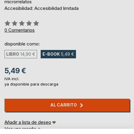
microrrelatos
Accesibilidad: Accesibilidad limitada
Rating:
0%
0
Comentarios
disponible como:
LIBRO
14,90 €
E-BOOK
5,49 €
5,49 €
IVA incl.
ya disponible para descarga
AL CARRITO
Añadir a lista de deseo
Haz una reseña