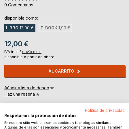
0%
0
Comentarios
disponible como:
LIBRO
12,00 €
E-BOOK
1,99 €
12,00 €
IVA incl. /
envío excl.
disponible a partir de ahora
AL CARRITO
Añadir a lista de deseo
Haz una reseña
Política de privacidad
Respetamos la protección de datos
En nuestro sitio web utilizamos cookies y tecnologías similares.
Algunas de ellas son esenciales y técnicamente necesarias. También