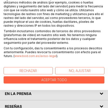
utilizamos métodos de análisis (por ejemplo, cookies o huellas
digitales y seguimiento del lado del servidor) para medir la frecuencia
DESCRIPCIÓN
con que se visita nuestro sitio web y cómo se utiliza. Utilizamos
tecnologías de rastreo con fines de marketing y utilizamos para ello el
rastreo del lado del servidor, así como proveedores terceros, lo que
Aprender a Seducir es un libro que explora a fondo el arte
puede implicar el uso de cookies, huellas dactilares, píxeles de
rastreo y direcciones IP en todos los dispositivos.
de la seducción, proporcionando estrategias y
conocimientos para desarrollar carisma, confianza y
También incrustamos contenidos de terceros de otros proveedores
(plataformas de vídeo) en nuestro sitio web. No tenemos ninguna
habilidades de atracción. A través de técnicas
influencia sobre el tratamiento posterior de los datos y cualquier
psicológicas, comunicación efectiva y lenguaje corporal, el
seguimiento por parte del proveedor externo.
lector aprenderá a conectar genuinamente con los demás
Con tu configuración, das tu consentimiento a los procesos descritos
y potenciar su atractivo personal. Además, el libro aborda
anteriormente. Puedes revocar tu consentimiento con efecto para el
futuro. (
www.bod.com.es/aviso-legal
).
la importancia del autoconocimiento, la empatía y la
autenticidad como claves para una seducción exitosa y
duradera.
RECHAZAR
NO, AJUSTAR
ACEPTAR TODO
SOBRE EL AUTOR
EN LA PRENSA
RESEÑAS