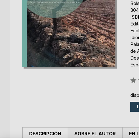
Bols
304
ISB
Edi
Fec
Idi
Pala
de A
Des
Esp
Rati
0%
dis
DESCRIPCIÓN
SOBRE EL AUTOR
EN 