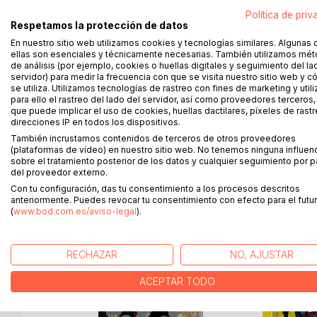
Política de priv
Este libro explora la evolución histórica de la agr
Respetamos la protección de datos
Desde las revoluciones agrarias del siglo XV has
En nuestro sitio web utilizamos cookies y tecnologías similares. Algunas 
como la construcción del Canal Imperial de Aragón 
ellas son esenciales y técnicamente necesarias. También utilizamos mé
de análisis (por ejemplo, cookies o huellas digitales y seguimiento del la
de la Real Sociedad Económica de Amigos del Paí
servidor) para medir la frecuencia con que se visita nuestro sitio web y 
Además, se analiza la importancia de la colonizaci
se utiliza. Utilizamos tecnologías de rastreo con fines de marketing y uti
potencia agrícola.
para ello el rastreo del lado del servidor, así como proveedores terceros,
que puede implicar el uso de cookies, huellas dactilares, píxeles de rastr
Se concluye con propuestas para revitalizar el ca
direcciones IP en todos los dispositivos.
desarrollo rural.
También incrustamos contenidos de terceros de otros proveedores
(plataformas de vídeo) en nuestro sitio web. No tenemos ninguna influen
sobre el tratamiento posterior de los datos y cualquier seguimiento por p
del proveedor externo.
MÁS TÍTULOS DE
BoD
Con tu configuración, das tu consentimiento a los procesos descritos
anteriormente. Puedes revocar tu consentimiento con efecto para el futur
(
www.bod.com.es/aviso-legal
).
RECHAZAR
NO, AJUSTAR
ACEPTAR TODO