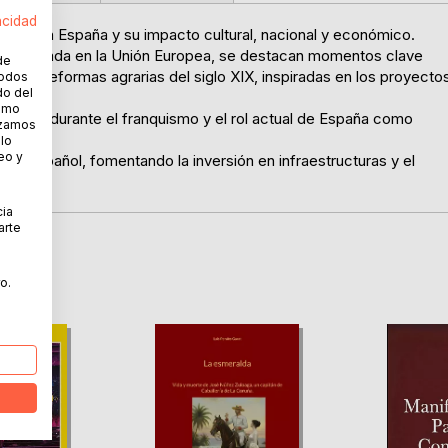
acidad
icultura en España y su impacto cultural, nacional y económico.
ta la entrada en la Unión Europea, se destacan momentos clave
de
o las reformas agrarias del siglo XIX, inspiradas en los proyecto
todos
do del
s.
cómo
ón rural durante el franquismo y el rol actual de España como
lizamos
 lo
eo y
mpo español, fomentando la inversión en infraestructuras y el
cia
arte
o.