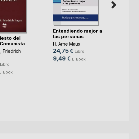
Entendiendo mejor a
En no
las personas
democ
iesto del
 Comunista
H. Arne Maus
Adolfo
24,75 €
6,28
x
,
Friedrich
Libro
9,49 €
E-Book
Libro
E-Book