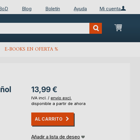
 BoD
Blog
Boletín
Ayuda
Mi cuenta
Mi cest
E-BOOKS EN OFERTA %
añol
13,99 €
IVA incl. /
envío excl.
disponible a partir de ahora
AL CARRITO
Añadir a lista de deseo