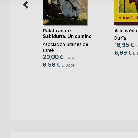
sobre
Palabras de
A través 
s re(...)
Sabiduría. Un camino
Dunïa
 Castro
p(...)
Asociación Graines de
16,95 €
L
o
santé
6,99 €
E-
20,00 €
Libro
9,99 €
E-Book