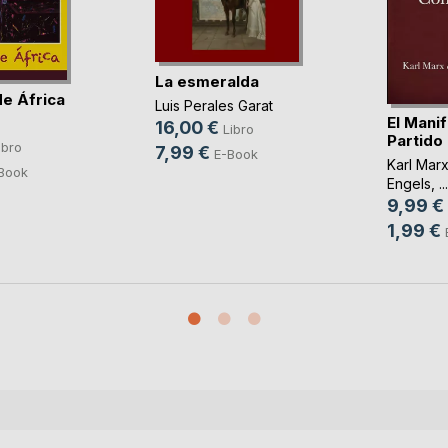
La esmeralda
de África
Luis Perales Garat
El Manif
16,00 €
Libro
Partido
ibro
7,99 €
E-Book
Karl Mar
Book
Engels
, ...
9,99 €
1,99 €