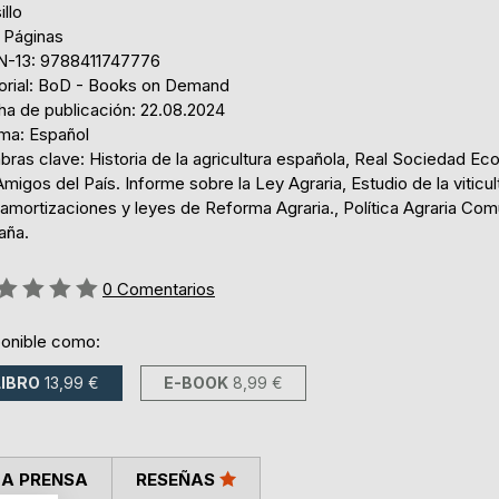
illo
 Páginas
N-13: 9788411747776
torial: BoD - Books on Demand
ha de publicación: 22.08.2024
oma: Español
bras clave: Historia de la agricultura española, Real Sociedad E
migos del País. Informe sobre la Ley Agraria, Estudio de la viticul
amortizaciones y leyes de Reforma Agraria., Política Agraria Co
aña.
ng:
0
Comentarios
ponible como:
LIBRO
13,99 €
E-BOOK
8,99 €
LA PRENSA
RESEÑAS