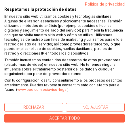
Política de privacidad
Respetamos la protección de datos
Alsacia apenas tiene 8.000 km2, es el departamento más
pequeño de la Francia continental. Tal vez por ello y por su
En nuestro sitio web utilizamos cookies y tecnologías similares.
Algunas de ellas son esenciales y técnicamente necesarias. También
monotonía orográfica (un gran llano solo roto por las
utilizamos métodos de análisis (por ejemplo, cookies o huellas
modestas cumbres de los Vosgos), el país es muy
digitales y seguimiento del lado del servidor) para medir la frecuencia
homogéneo, con una economía volcada en la vinicultura, la
con que se visita nuestro sitio web y cómo se utiliza. Utilizamos
tecnologías de rastreo con fines de marketing y utilizamos para ello el
industria y el turismo. Su deliciosa arquitectura, escapada
rastreo del lado del servidor, así como proveedores terceros, lo que
de un cuento de los hermanos Grimm, se mantiene intacta.
puede implicar el uso de cookies, huellas dactilares, píxeles de
Su idioma, una variante del alemán, permanece vivo en las
rastreo y direcciones IP en todos los dispositivos.
calles y en las escuelas. Sus castillos, herencia de cuando
También incrustamos contenidos de terceros de otros proveedores
los recelos con los vecinos eran la norma, están bien
(plataformas de vídeo) en nuestro sitio web. No tenemos ninguna
influencia sobre el tratamiento posterior de los datos y cualquier
conservados.
seguimiento por parte del proveedor externo.
Con tu configuración, das tu consentimiento a los procesos descritos
Tan solo cruzar el río Rin encontramos la también
anteriormente. Puedes revocar tu consentimiento con efecto para el
encantadora Selva Negra, una gemela alemana de la
futuro. (
www.bod.com.es/aviso-legal
).
Alsacia francesa. Incorporamos en esta guía un capítulo
con los lugares más destacados de ese territorio,
perfectamente factible en el mismo viaje, pues hay muy
RECHAZAR
NO, AJUSTAR
pocos kilómetros de distancia y la experiencia es un
ACEPTAR TODO
complemento perfecto, tanto en lo arquitectónico como,
sobre todo, en el disfrute de la naturaleza.