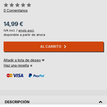
Rating:
0%
0
Comentarios
14,99 €
IVA incl. /
envío excl.
disponible a partir de ahora
AL CARRITO
Añadir a lista de deseo
Haz una reseña
DESCRIPCIÓN