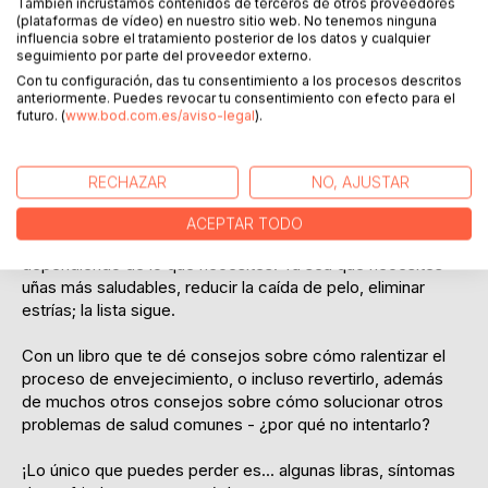
También incrustamos contenidos de terceros de otros proveedores
¿Crees que te ves y sientes con más edad de la que en
(plataformas de vídeo) en nuestro sitio web. No tenemos ninguna
realidad posees?
influencia sobre el tratamiento posterior de los datos y cualquier
seguimiento por parte del proveedor externo.
¿Has empezado a notar muchas arrugas?
¿Quieres perder peso?
Con tu configuración, das tu consentimiento a los procesos descritos
anteriormente. Puedes revocar tu consentimiento con efecto para el
¿Sientes que es muy tarde para buscar ayuda?
futuro. (
www.bod.com.es/aviso-legal
).
¡Nunca es demasiado tarde!
RECHAZAR
NO, AJUSTAR
El primer paso es leer "Ajo - Medicina antienvejecimiento
fácil de conseguir en los supermercados" y el segundo
ACEPTAR TODO
paso es empezar a aplicar todos sus consejos
dependiendo de lo que necesites. Ya sea que necesites
uñas más saludables, reducir la caída de pelo, eliminar
estrías; la lista sigue.
Con un libro que te dé consejos sobre cómo ralentizar el
proceso de envejecimiento, o incluso revertirlo, además
de muchos otros consejos sobre cómo solucionar otros
problemas de salud comunes - ¿por qué no intentarlo?
¡Lo único que puedes perder es... algunas libras, síntomas