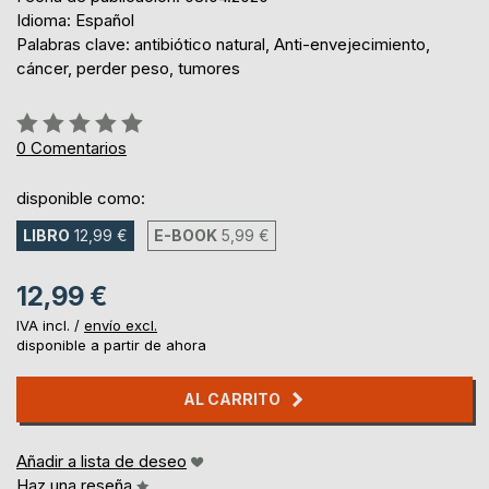
Idioma: Español
Palabras clave: antibiótico natural, Anti-envejecimiento,
cáncer, perder peso, tumores
Rating:
0%
0
Comentarios
disponible como:
LIBRO
12,99 €
E-BOOK
5,99 €
12,99 €
IVA incl. /
envío excl.
disponible a partir de ahora
AL CARRITO
Añadir a lista de deseo
Haz una reseña