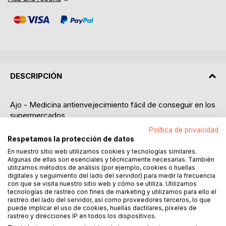
DESCRIPCIÓN
Ajo - Medicina antienvejecimiento fácil de conseguir en los
supermercados
Redescubre uno de los alimentos más poderosos que ha
Política de privacidad
existido desde la era de los faraones
Respetamos la protección de datos
Marcus D. Adams
En nuestro sitio web utilizamos cookies y tecnologías similares.
Algunas de ellas son esenciales y técnicamente necesarias. También
utilizamos métodos de análisis (por ejemplo, cookies o huellas
digitales y seguimiento del lado del servidor) para medir la frecuencia
Ajo - Medicina antienvejecimiento fácil de conseguir en los
con que se visita nuestro sitio web y cómo se utiliza. Utilizamos
supermercados
tecnologías de rastreo con fines de marketing y utilizamos para ello el
Redescubre uno de los alimentos más poderosos que ha
rastreo del lado del servidor, así como proveedores terceros, lo que
puede implicar el uso de cookies, huellas dactilares, píxeles de
existido desde la era de los faraones
rastreo y direcciones IP en todos los dispositivos.