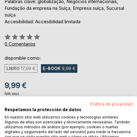
Palabras clave: globalização, Negócios internacionais,
Fundação da empresa na Suíça, Empresa suíça, Sucursal
suíça
Accesibilidad: Accesibilidad limitada
Rating:
0%
0
Comentarios
disponible como:
LIBRO
17,99 €
E-BOOK
9,99 €
9,99 €
IVA incl.
ya disponible para descarga
Política de privacidad
Respetamos la protección de datos
En nuestro sitio web utilizamos cookies y tecnologías similares.
AL CARRITO
Algunas de ellas son esenciales y técnicamente necesarias. También
utilizamos métodos de análisis (por ejemplo, cookies o huellas
digitales y seguimiento del lado del servidor) para medir la frecuencia
con que se visita nuestro sitio web y cómo se utiliza. Utilizamos