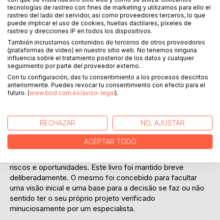
Añadir a lista de deseo
tecnologías de rastreo con fines de marketing y utilizamos para ello el
Haz una reseña
rastreo del lado del servidor, así como proveedores terceros, lo que
puede implicar el uso de cookies, huellas dactilares, píxeles de
rastreo y direcciones IP en todos los dispositivos.
También incrustamos contenidos de terceros de otros proveedores
(plataformas de vídeo) en nuestro sitio web. No tenemos ninguna
influencia sobre el tratamiento posterior de los datos y cualquier
seguimiento por parte del proveedor externo.
Con tu configuración, das tu consentimiento a los procesos descritos
anteriormente. Puedes revocar tu consentimiento con efecto para el
DESCRIPCIÓN
futuro. (
www.bod.com.es/aviso-legal
).
Neste guia, o autor suíço, Carl P. Honegger, introduz
RECHAZAR
NO, AJUSTAR
questões fundamentais sobre o tópico da fundação de
uma empresa ou de um escritório filial na Suíça.
ACEPTAR TODO
Ele examina os requisitos legais, bem como os custos,
riscos e oportunidades. Este livro foi mantido breve
deliberadamente. O mesmo foi concebido para facultar
uma visão inicial e uma base para a decisão se faz ou não
sentido ter o seu próprio projeto verificado
minuciosamente por um especialista.